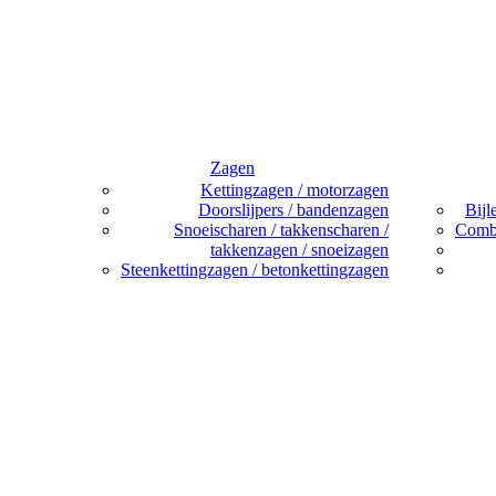
Zagen
Kettingzagen / motorzagen
Doorslijpers / bandenzagen
Bijl
Snoeischaren / takkenscharen /
Combi
takkenzagen / snoeizagen
Steenkettingzagen / betonkettingzagen