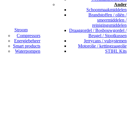
Ander
Schoonmaakmiddelen
Brandstoffen / oliën /
smeermiddelen /
reinigingsmiddelen
Stroom
Draaggordel / Bosbouwgordel /
Compressors
Beugel / Stootkussen
Energiebeheer
Jerrycans / vulsystemen
Smart products
Motorolie / kettingzaagolie
Waterpompen
STIHL Kits