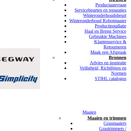
Productaanvraag
Servicebeurten en reparaties
Winteronderhoudsbeurt
Winteronderhoud Robotmaaier
Productinstallatie
Haal en Breng Service
Gebruikte Machines
Klantenservice &
Retourneren
Maak een Afspraak
Bronnen
Advies en inspiratie
Veiligheid, Richtlijnen en
Normen
STIHL catalogus
Maaien
Maaien en trimmen
Grasmaaiers
Grastrimmers /