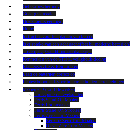
Gehoorbescherming
Goed gras maaien
Hoe snoei ik een heg?
Home
Instructies voor het planten van bomen
Is er sprake van een geheugeneffect bij moderne batterijen
Juiste opslag van lithium-ionbatterijen
Kenmerken van de STIHL veiligheidskleding
Klantenservice & Retourneren
Laad de batterijen correct op
Lenteschoonmaak voor buiten: je houten terras reinigen
Maaien en Grond Bewerken
Drukspuiten / nevelspuiten
Ferris Stand-On Maaiers
Ferris Loopmaaiers
Ferris Stand-On Strooiers
Ferris Zero Turn Maaiers
Benzine Zero Turn Maaiers
Diesel Zero Turn Maaiers