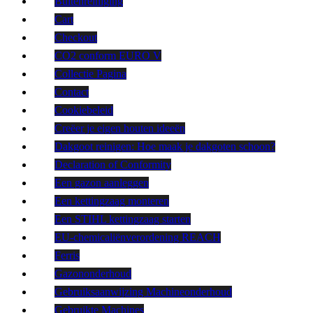
Buitenreiniging
Cart
Checkout
CO2 conform EURO V
Collectie Pagina
Contact
Cookiebeleid
Creëer je eigen houten ideeën
Dakgoot reinigen: Hoe maak je dakgoten schoon?
Declaration of Conformity
Een gazon aanleggen
Een kettingzaag monteren
Een STIHL kettingzaag starten
EU-chemicaliënverordening REACH
Ferris
Gazononderhoud
Gebruiksaanwijzing Machineonderhoud
Gebruikte Machines