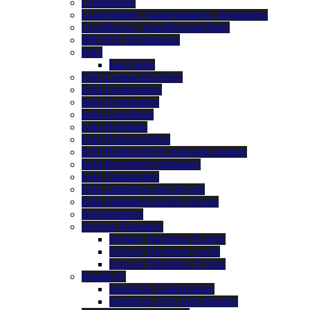
Grasmaaiers
Grastrimmers / kantenmaaiers / bosmaaiers
Grondboren / grondboormachines
iMOW® robotmaaiers
Iseki
Iseki Serie
Iseki Compacttractoren
Iseki Frontmaaiers
Iseki Grasmaaiers
Iseki Grondboor
Iseki Helmstok
Iseki Kantensnijders
Iseki Radiografisch gestuurde maaiers
Iseki Ruwterrein zitmaaiers
Iseki Transporters
Iseki Zitmaaiers met opvang
Iseki Zitmaaiers zonder opvang
Mulchmaaiers
Segway Navimow
Segway Navimow H-serie
Segway Navimow i-serie
Segway Navimow X-serie
Simplicity
Simplicity Tuintractoren
Simplicity Zero Turn Maaiers