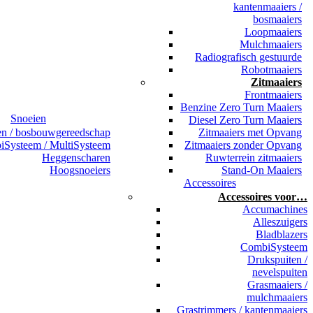
kantenmaaiers /
bosmaaiers
Loopmaaiers
Mulchmaaiers
Radiografisch gestuurde
Robotmaaiers
Zitmaaiers
Frontmaaiers
Benzine Zero Turn Maaiers
Snoeien
Diesel Zero Turn Maaiers
en / bosbouwgereedschap
Zitmaaiers met Opvang
Systeem / MultiSysteem
Zitmaaiers zonder Opvang
Heggenscharen
Ruwterrein zitmaaiers
Hoogsnoeiers
Stand-On Maaiers
Accessoires
Accessoires voor…
Accumachines
Alleszuigers
Bladblazers
CombiSysteem
Drukspuiten /
nevelspuiten
Grasmaaiers /
mulchmaaiers
Grastrimmers / kantenmaaiers