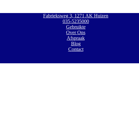
Fabrieksweg 3, 1271 AK Huizen
035-5235000
Gebruikte
Over Ons
Afspraak
Blog
Contact