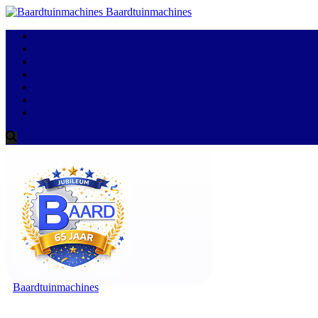
Baardtuinmachines
Baardtuinmachines