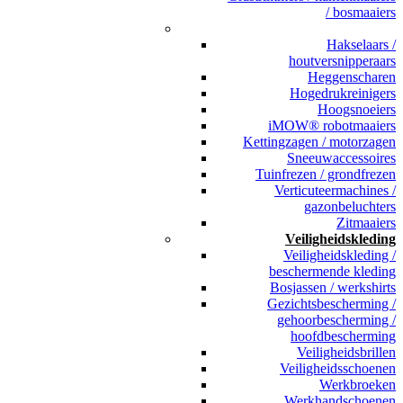
/ bosmaaiers
_
Hakselaars /
houtversnipperaars
Heggenscharen
Hogedrukreinigers
Hoogsnoeiers
iMOW® robotmaaiers
Kettingzagen / motorzagen
Sneeuwaccessoires
Tuinfrezen / grondfrezen
Verticuteermachines /
gazonbeluchters
Zitmaaiers
Veiligheidskleding
Veiligheidskleding /
beschermende kleding
Bosjassen / werkshirts
Gezichtsbescherming /
gehoorbescherming /
hoofdbescherming
Veiligheidsbrillen
Veiligheidsschoenen
Werkbroeken
Werkhandschoenen