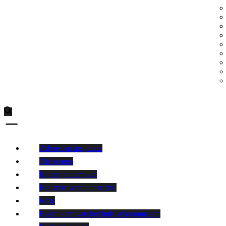
Advies en inspiratie
Afrekenen
Batterijonderhoud
Bedankt voor je bericht!
Blog
Buitenkant van het huis schoonmaken