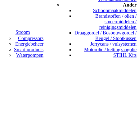
Ander
Schoonmaakmiddelen
Brandstoffen / oliën /
smeermiddelen /
reinigingsmiddelen
Stroom
Draaggordel / Bosbouwgordel /
Compressors
Beugel / Stootkussen
Energiebeheer
Jerrycans / vulsystemen
Smart products
Motorolie / kettingzaagolie
Waterpompen
STIHL Kits