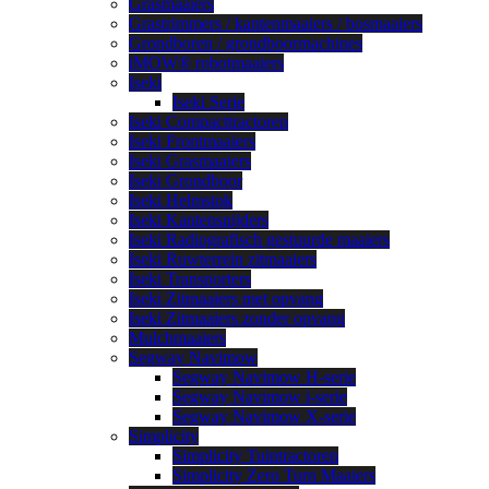
Grasmaaiers
Grastrimmers / kantenmaaiers / bosmaaiers
Grondboren / grondboormachines
iMOW® robotmaaiers
Iseki
Iseki Serie
Iseki Compacttractoren
Iseki Frontmaaiers
Iseki Grasmaaiers
Iseki Grondboor
Iseki Helmstok
Iseki Kantensnijders
Iseki Radiografisch gestuurde maaiers
Iseki Ruwterrein zitmaaiers
Iseki Transporters
Iseki Zitmaaiers met opvang
Iseki Zitmaaiers zonder opvang
Mulchmaaiers
Segway Navimow
Segway Navimow H-serie
Segway Navimow i-serie
Segway Navimow X-serie
Simplicity
Simplicity Tuintractoren
Simplicity Zero Turn Maaiers