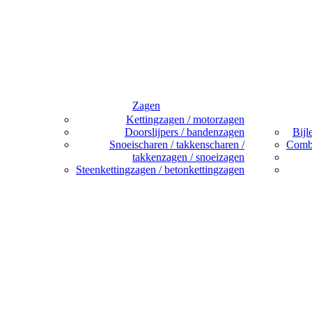
Zagen
Kettingzagen / motorzagen
Doorslijpers / bandenzagen
Bijl
Snoeischaren / takkenscharen /
Combi
takkenzagen / snoeizagen
Steenkettingzagen / betonkettingzagen