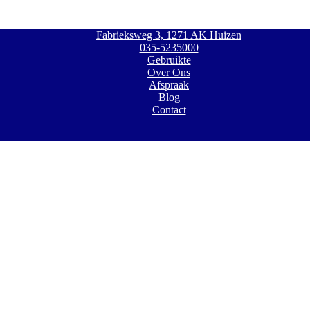
Fabrieksweg 3, 1271 AK Huizen
035-5235000
Gebruikte
Over Ons
Afspraak
Blog
Contact