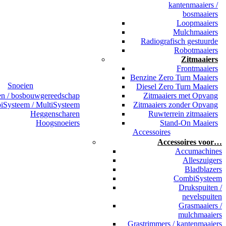
kantenmaaiers /
bosmaaiers
Loopmaaiers
Mulchmaaiers
Radiografisch gestuurde
Robotmaaiers
Zitmaaiers
Frontmaaiers
Benzine Zero Turn Maaiers
Snoeien
Diesel Zero Turn Maaiers
en / bosbouwgereedschap
Zitmaaiers met Opvang
Systeem / MultiSysteem
Zitmaaiers zonder Opvang
Heggenscharen
Ruwterrein zitmaaiers
Hoogsnoeiers
Stand-On Maaiers
Accessoires
Accessoires voor…
Accumachines
Alleszuigers
Bladblazers
CombiSysteem
Drukspuiten /
nevelspuiten
Grasmaaiers /
mulchmaaiers
Grastrimmers / kantenmaaiers