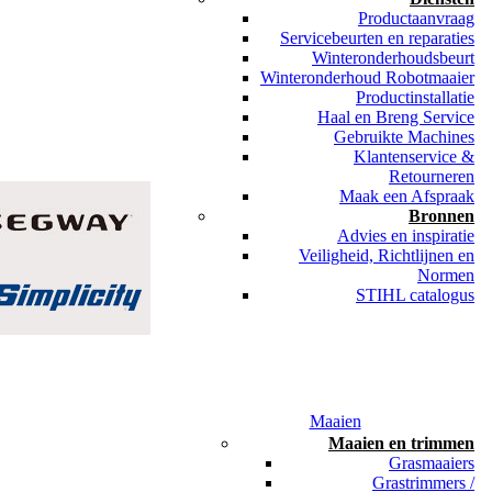
Productaanvraag
Servicebeurten en reparaties
Winteronderhoudsbeurt
Winteronderhoud Robotmaaier
Productinstallatie
Haal en Breng Service
Gebruikte Machines
Klantenservice &
Retourneren
Maak een Afspraak
Bronnen
Advies en inspiratie
Veiligheid, Richtlijnen en
Normen
STIHL catalogus
Maaien
Maaien en trimmen
Grasmaaiers
Grastrimmers /