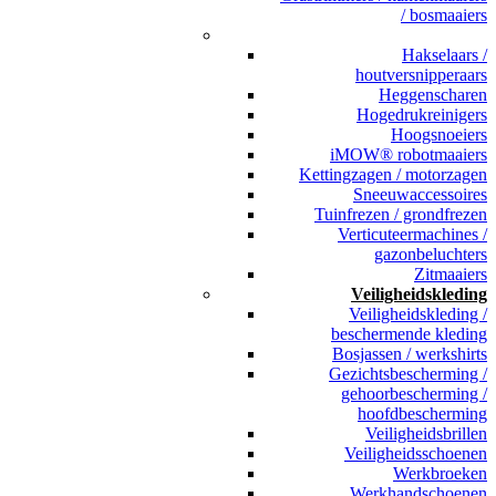
/ bosmaaiers
_
Hakselaars /
houtversnipperaars
Heggenscharen
Hogedrukreinigers
Hoogsnoeiers
iMOW® robotmaaiers
Kettingzagen / motorzagen
Sneeuwaccessoires
Tuinfrezen / grondfrezen
Verticuteermachines /
gazonbeluchters
Zitmaaiers
Veiligheidskleding
Veiligheidskleding /
beschermende kleding
Bosjassen / werkshirts
Gezichtsbescherming /
gehoorbescherming /
hoofdbescherming
Veiligheidsbrillen
Veiligheidsschoenen
Werkbroeken
Werkhandschoenen