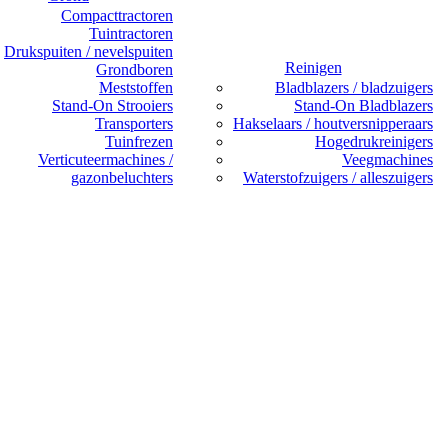
Compacttractoren
Tuintractoren
Drukspuiten / nevelspuiten
Reinigen
Grondboren
Meststoffen
Bladblazers / bladzuigers
Stand-On Strooiers
Stand-On Bladblazers
Transporters
Hakselaars / houtversnipperaars
Tuinfrezen
Hogedrukreinigers
Verticuteermachines /
Veegmachines
gazonbeluchters
Waterstofzuigers / alleszuigers