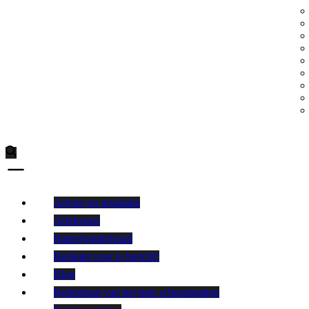
Advies en inspiratie
Afrekenen
Batterijonderhoud
Bedankt voor je bericht!
Blog
Buitenkant van het huis schoonmaken