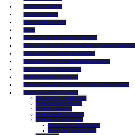
Gehoorbescherming
Goed gras maaien
Hoe snoei ik een heg?
Home
Instructies voor het planten van bomen
Is er sprake van een geheugeneffect bij moderne batterijen
Juiste opslag van lithium-ionbatterijen
Kenmerken van de STIHL veiligheidskleding
Klantenservice & Retourneren
Laad de batterijen correct op
Lenteschoonmaak voor buiten: je houten terras reinigen
Maaien en Grond Bewerken
Drukspuiten / nevelspuiten
Ferris Stand-On Maaiers
Ferris Loopmaaiers
Ferris Stand-On Strooiers
Ferris Zero Turn Maaiers
Benzine Zero Turn Maaiers
Diesel Zero Turn Maaiers