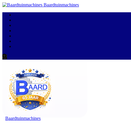
Baardtuinmachines
Baardtuinmachines