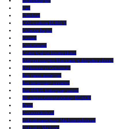
Buitenreiniging
Cart
Checkout
CO2 conform EURO V
Collectie Pagina
Contact
Cookiebeleid
Creëer je eigen houten ideeën
Dakgoot reinigen: Hoe maak je dakgoten schoon?
Declaration of Conformity
Een gazon aanleggen
Een kettingzaag monteren
Een STIHL kettingzaag starten
EU-chemicaliënverordening REACH
Ferris
Gazononderhoud
Gebruiksaanwijzing Machineonderhoud
Gebruikte Machines