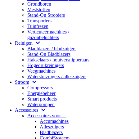
Grondboren
Meststoffen
Stand-On Strooiers
Transporters
Tuinfrezen
Verticuteermachines /
gazonbeluchters
Reinigen
Bladblazers / bladzuigers
Stand-On Bladblazers
Hakselaars / houtversnipperaars
Hogedrukreinigers
Veegmachines
Waterstofzuigers / alleszuigers
Stroom
Compressors
Energiebeheer
Smart products
Waterpompen
Accessoires
Accessoires voor…
Accumachines
Alleszuigers
Bladblazers
CombiSysteem