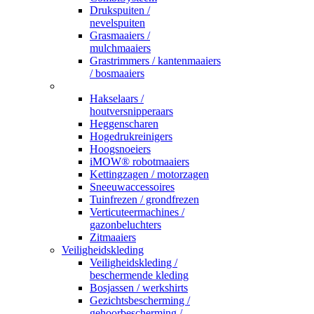
Drukspuiten /
nevelspuiten
Grasmaaiers /
mulchmaaiers
Grastrimmers / kantenmaaiers
/ bosmaaiers
_
Hakselaars /
houtversnipperaars
Heggenscharen
Hogedrukreinigers
Hoogsnoeiers
iMOW® robotmaaiers
Kettingzagen / motorzagen
Sneeuwaccessoires
Tuinfrezen / grondfrezen
Verticuteermachines /
gazonbeluchters
Zitmaaiers
Veiligheidskleding
Veiligheidskleding /
beschermende kleding
Bosjassen / werkshirts
Gezichtsbescherming /
gehoorbescherming /