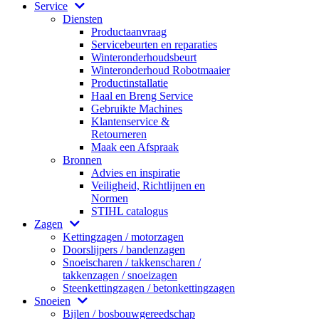
Service
Diensten
Productaanvraag
Servicebeurten en reparaties
Winteronderhoudsbeurt
Winteronderhoud Robotmaaier
Productinstallatie
Haal en Breng Service
Gebruikte Machines
Klantenservice &
Retourneren
Maak een Afspraak
Bronnen
Advies en inspiratie
Veiligheid, Richtlijnen en
Normen
STIHL catalogus
Zagen
Kettingzagen / motorzagen
Doorslijpers / bandenzagen
Snoeischaren / takkenscharen /
takkenzagen / snoeizagen
Steenkettingzagen / betonkettingzagen
Snoeien
Bijlen / bosbouwgereedschap