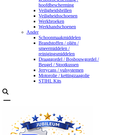
hoofdbescherming
Veiligheidsbrillen
Veiligheidsschoenen
Werkbroeken
Werkhandschoenen
Ander
Schoonmaakmiddelen
Brandstoffen / oliën /
smeermiddelen /
reinigingsmiddelen
Draaggordel / Bosbouwgordel /
Beugel / Stootkussen
Jerrycans / vulsystemen
Motorolie / kettingzaagolie
STIHL Kits