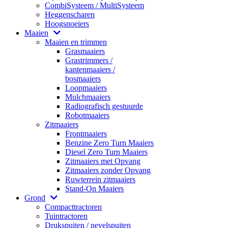
CombiSysteem / MultiSysteem
Heggenscharen
Hoogsnoeiers
Maaien
Maaien en trimmen
Grasmaaiers
Grastrimmers /
kantenmaaiers /
bosmaaiers
Loopmaaiers
Mulchmaaiers
Radiografisch gestuurde
Robotmaaiers
Zitmaaiers
Frontmaaiers
Benzine Zero Turn Maaiers
Diesel Zero Turn Maaiers
Zitmaaiers met Opvang
Zitmaaiers zonder Opvang
Ruwterrein zitmaaiers
Stand-On Maaiers
Grond
Compacttractoren
Tuintractoren
Drukspuiten / nevelspuiten