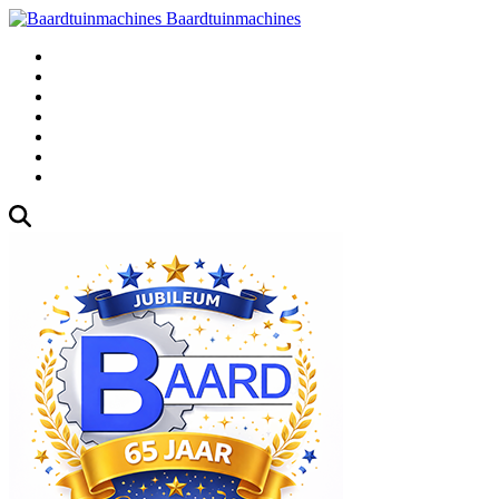
Baardtuinmachines
Fabrieksweg 3, 1271 AK Huizen
035-5235000
Gebruikte
Over Ons
Afspraak
Blog
Contact