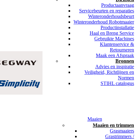
Productaanvraag
Servicebeurten en reparaties
Winteronderhoudsbeurt
Winteronderhoud Robotmaaier
Productinstallatie
Haal en Breng Service
Gebruikte Machines
Klantenservice &
Retourneren
Maak een Afspraak
Bronnen
Advies en inspiratie
Veiligheid, Richtlijnen en
Normen
STIHL catalogus
Maaien
Maaien en trimmen
Grasmaaiers
Grastrimmers /