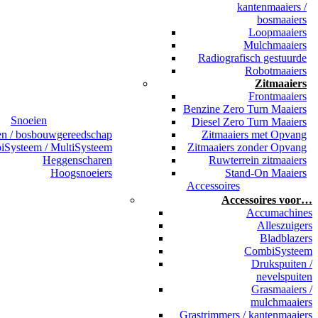
kantenmaaiers /
bosmaaiers
Loopmaaiers
Mulchmaaiers
Radiografisch gestuurde
Robotmaaiers
Zitmaaiers
Frontmaaiers
Benzine Zero Turn Maaiers
Snoeien
Diesel Zero Turn Maaiers
en / bosbouwgereedschap
Zitmaaiers met Opvang
Systeem / MultiSysteem
Zitmaaiers zonder Opvang
Heggenscharen
Ruwterrein zitmaaiers
Hoogsnoeiers
Stand-On Maaiers
Accessoires
Accessoires voor…
Accumachines
Alleszuigers
Bladblazers
CombiSysteem
Drukspuiten /
nevelspuiten
Grasmaaiers /
mulchmaaiers
Grastrimmers / kantenmaaiers