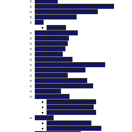
Grasmaaiers
Grastrimmers / kantenmaaiers / bosmaaiers
Grondboren / grondboormachines
iMOW® robotmaaiers
Iseki
Iseki Serie
Iseki Compacttractoren
Iseki Frontmaaiers
Iseki Grasmaaiers
Iseki Grondboor
Iseki Helmstok
Iseki Kantensnijders
Iseki Radiografisch gestuurde maaiers
Iseki Ruwterrein zitmaaiers
Iseki Transporters
Iseki Zitmaaiers met opvang
Iseki Zitmaaiers zonder opvang
Mulchmaaiers
Segway Navimow
Segway Navimow H-serie
Segway Navimow i-serie
Segway Navimow X-serie
Simplicity
Simplicity Tuintractoren
Simplicity Zero Turn Maaiers