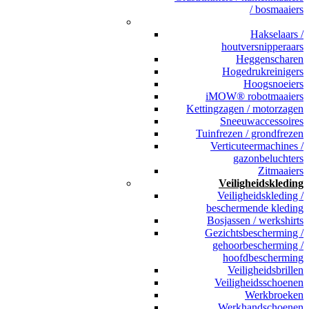
/ bosmaaiers
_
Hakselaars /
houtversnipperaars
Heggenscharen
Hogedrukreinigers
Hoogsnoeiers
iMOW® robotmaaiers
Kettingzagen / motorzagen
Sneeuwaccessoires
Tuinfrezen / grondfrezen
Verticuteermachines /
gazonbeluchters
Zitmaaiers
Veiligheidskleding
Veiligheidskleding /
beschermende kleding
Bosjassen / werkshirts
Gezichtsbescherming /
gehoorbescherming /
hoofdbescherming
Veiligheidsbrillen
Veiligheidsschoenen
Werkbroeken
Werkhandschoenen