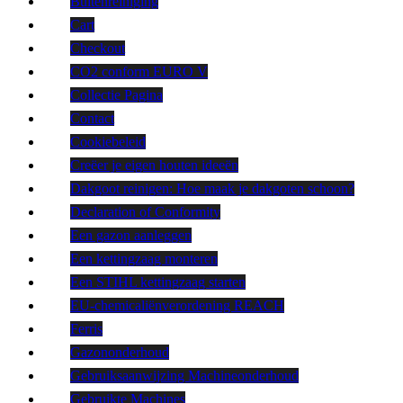
Buitenreiniging
Cart
Checkout
CO2 conform EURO V
Collectie Pagina
Contact
Cookiebeleid
Creëer je eigen houten ideeën
Dakgoot reinigen: Hoe maak je dakgoten schoon?
Declaration of Conformity
Een gazon aanleggen
Een kettingzaag monteren
Een STIHL kettingzaag starten
EU-chemicaliënverordening REACH
Ferris
Gazononderhoud
Gebruiksaanwijzing Machineonderhoud
Gebruikte Machines