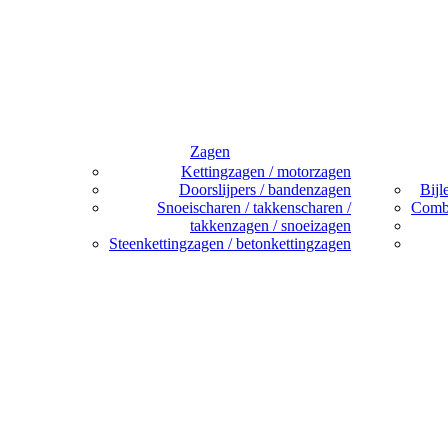
Zagen
Kettingzagen / motorzagen
Doorslijpers / bandenzagen
Bijl
Snoeischaren / takkenscharen /
Combi
takkenzagen / snoeizagen
Steenkettingzagen / betonkettingzagen