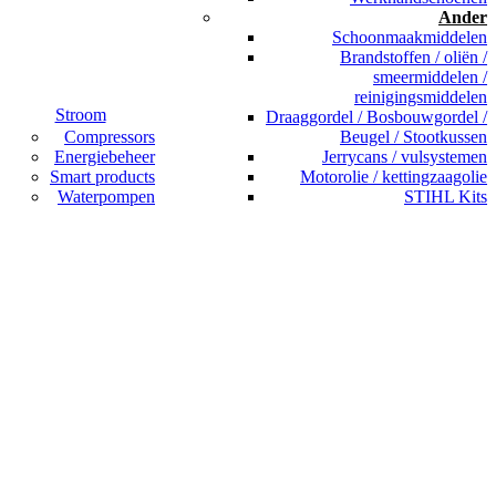
Ander
Schoonmaakmiddelen
Brandstoffen / oliën /
smeermiddelen /
reinigingsmiddelen
Stroom
Draaggordel / Bosbouwgordel /
Compressors
Beugel / Stootkussen
Energiebeheer
Jerrycans / vulsystemen
Smart products
Motorolie / kettingzaagolie
Waterpompen
STIHL Kits