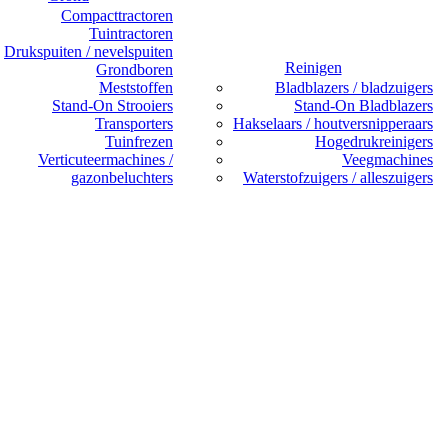
Compacttractoren
Tuintractoren
Drukspuiten / nevelspuiten
Reinigen
Grondboren
Meststoffen
Bladblazers / bladzuigers
Stand-On Strooiers
Stand-On Bladblazers
Transporters
Hakselaars / houtversnipperaars
Tuinfrezen
Hogedrukreinigers
Verticuteermachines /
Veegmachines
gazonbeluchters
Waterstofzuigers / alleszuigers