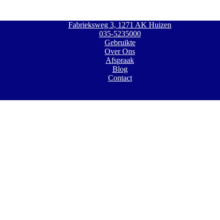
Fabrieksweg 3, 1271 AK Huizen
035-5235000
Gebruikte
Over Ons
Afspraak
Blog
Contact