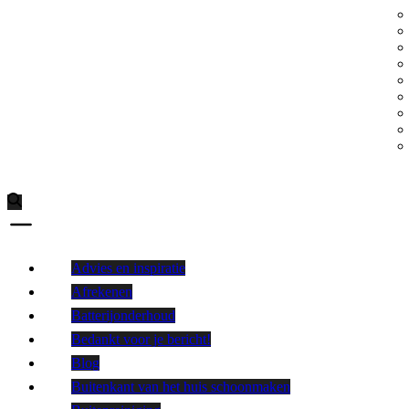
Advies en inspiratie
Afrekenen
Batterijonderhoud
Bedankt voor je bericht!
Blog
Buitenkant van het huis schoonmaken