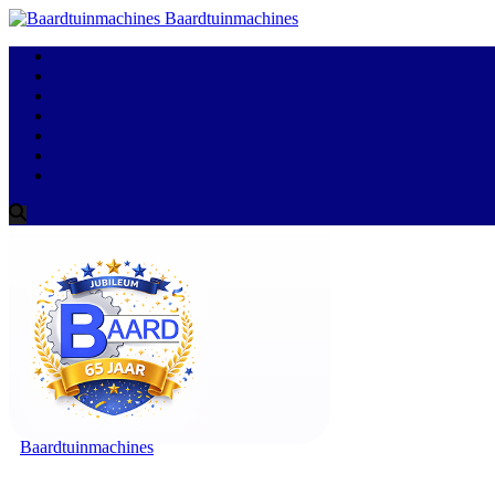
Baardtuinmachines
Baardtuinmachines