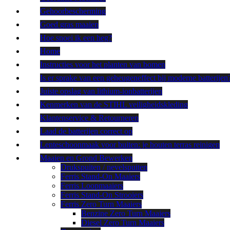
Gehoorbescherming
Goed gras maaien
Hoe snoei ik een heg?
Home
Instructies voor het planten van bomen
Is er sprake van een geheugeneffect bij moderne batterijen
Juiste opslag van lithium-ionbatterijen
Kenmerken van de STIHL veiligheidskleding
Klantenservice & Retourneren
Laad de batterijen correct op
Lenteschoonmaak voor buiten: je houten terras reinigen
Maaien en Grond Bewerken
Drukspuiten / nevelspuiten
Ferris Stand-On Maaiers
Ferris Loopmaaiers
Ferris Stand-On Strooiers
Ferris Zero Turn Maaiers
Benzine Zero Turn Maaiers
Diesel Zero Turn Maaiers