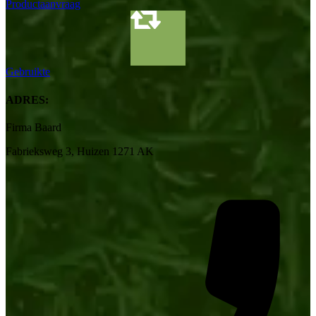
Productaanvraag
Gebruikte
ADRES:
Firma Baard
Fabrieksweg 3, Huizen 1271 AK