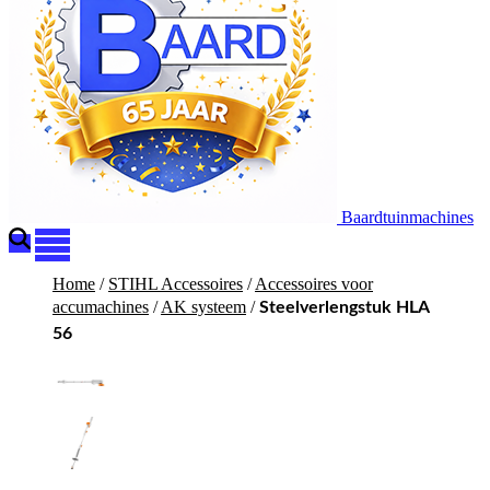
Baardtuinmachines
Home
/
STIHL Accessoires
/
Accessoires voor
accumachines
/
AK systeem
/
Steelverlengstuk HLA
56