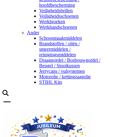
hoofdbescherming
Veiligheidsbrillen
Veiligheidsschoenen
Werkbroeken
Werkhandschoenen
Ander
Schoonmaakmiddelen
Brandstoffen / oliën /
smeermiddelen /
reinigingsmiddelen
Draaggordel / Bosbouwgordel /
Beugel / Stootkussen
Jerrycans / vulsystemen
Motorolie / kettingzaagolie
STIHL Kits