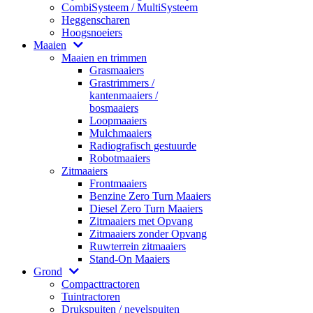
CombiSysteem / MultiSysteem
Heggenscharen
Hoogsnoeiers
Maaien
Maaien en trimmen
Grasmaaiers
Grastrimmers /
kantenmaaiers /
bosmaaiers
Loopmaaiers
Mulchmaaiers
Radiografisch gestuurde
Robotmaaiers
Zitmaaiers
Frontmaaiers
Benzine Zero Turn Maaiers
Diesel Zero Turn Maaiers
Zitmaaiers met Opvang
Zitmaaiers zonder Opvang
Ruwterrein zitmaaiers
Stand-On Maaiers
Grond
Compacttractoren
Tuintractoren
Drukspuiten / nevelspuiten