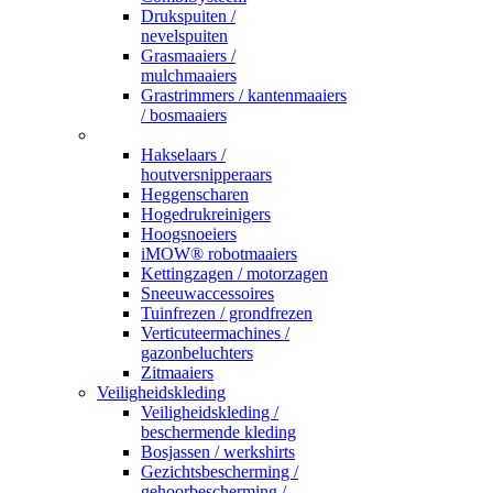
Drukspuiten /
nevelspuiten
Grasmaaiers /
mulchmaaiers
Grastrimmers / kantenmaaiers
/ bosmaaiers
_
Hakselaars /
houtversnipperaars
Heggenscharen
Hogedrukreinigers
Hoogsnoeiers
iMOW® robotmaaiers
Kettingzagen / motorzagen
Sneeuwaccessoires
Tuinfrezen / grondfrezen
Verticuteermachines /
gazonbeluchters
Zitmaaiers
Veiligheidskleding
Veiligheidskleding /
beschermende kleding
Bosjassen / werkshirts
Gezichtsbescherming /
gehoorbescherming /