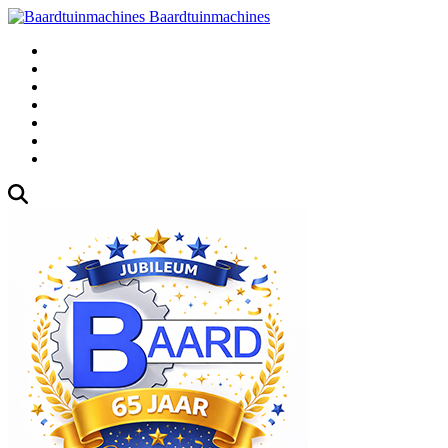
Baardtuinmachines
Fabrieksweg 3, 1271 AK Huizen
035-5235000
Gebruikte
Over Ons
Afspraak
Blog
Contact