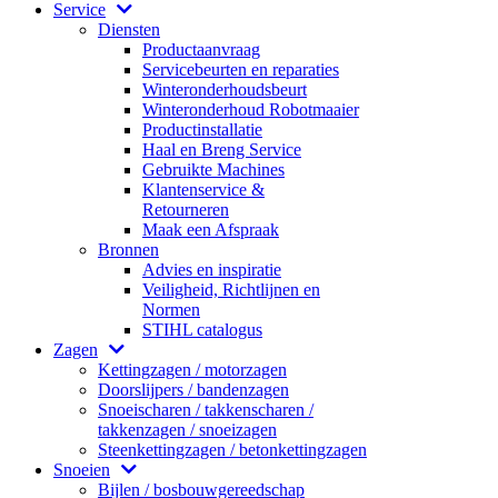
Service
Diensten
Productaanvraag
Servicebeurten en reparaties
Winteronderhoudsbeurt
Winteronderhoud Robotmaaier
Productinstallatie
Haal en Breng Service
Gebruikte Machines
Klantenservice &
Retourneren
Maak een Afspraak
Bronnen
Advies en inspiratie
Veiligheid, Richtlijnen en
Normen
STIHL catalogus
Zagen
Kettingzagen / motorzagen
Doorslijpers / bandenzagen
Snoeischaren / takkenscharen /
takkenzagen / snoeizagen
Steenkettingzagen / betonkettingzagen
Snoeien
Bijlen / bosbouwgereedschap