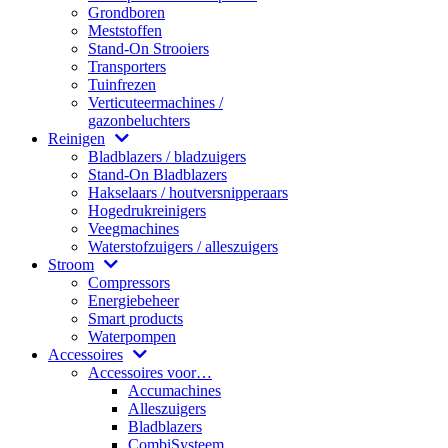
Grondboren
Meststoffen
Stand-On Strooiers
Transporters
Tuinfrezen
Verticuteermachines /
gazonbeluchters
Reinigen
Bladblazers / bladzuigers
Stand-On Bladblazers
Hakselaars / houtversnipperaars
Hogedrukreinigers
Veegmachines
Waterstofzuigers / alleszuigers
Stroom
Compressors
Energiebeheer
Smart products
Waterpompen
Accessoires
Accessoires voor…
Accumachines
Alleszuigers
Bladblazers
CombiSysteem