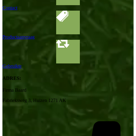
Contact
Productaanvraag
Gebruikte
ADRES:
Firma Baard
Fabrieksweg 3, Huizen 1271 AK