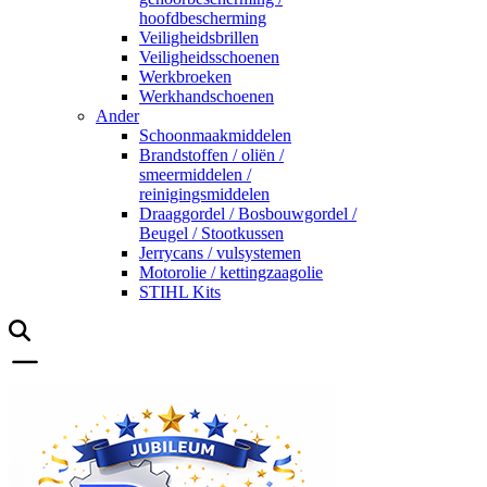
hoofdbescherming
Veiligheidsbrillen
Veiligheidsschoenen
Werkbroeken
Werkhandschoenen
Ander
Schoonmaakmiddelen
Brandstoffen / oliën /
smeermiddelen /
reinigingsmiddelen
Draaggordel / Bosbouwgordel /
Beugel / Stootkussen
Jerrycans / vulsystemen
Motorolie / kettingzaagolie
STIHL Kits