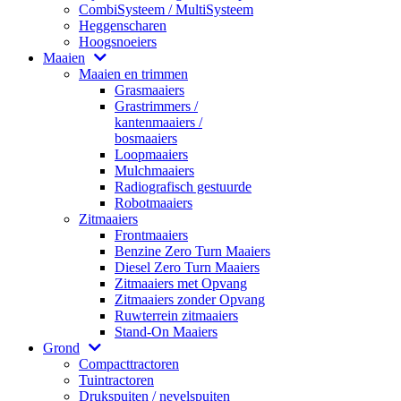
CombiSysteem / MultiSysteem
Heggenscharen
Hoogsnoeiers
Maaien
Maaien en trimmen
Grasmaaiers
Grastrimmers /
kantenmaaiers /
bosmaaiers
Loopmaaiers
Mulchmaaiers
Radiografisch gestuurde
Robotmaaiers
Zitmaaiers
Frontmaaiers
Benzine Zero Turn Maaiers
Diesel Zero Turn Maaiers
Zitmaaiers met Opvang
Zitmaaiers zonder Opvang
Ruwterrein zitmaaiers
Stand-On Maaiers
Grond
Compacttractoren
Tuintractoren
Drukspuiten / nevelspuiten