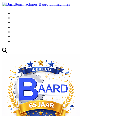
Baardtuinmachines
Fabrieksweg 3, 1271 AK Huizen
035-5235000
Gebruikte
Over Ons
Afspraak
Blog
Contact