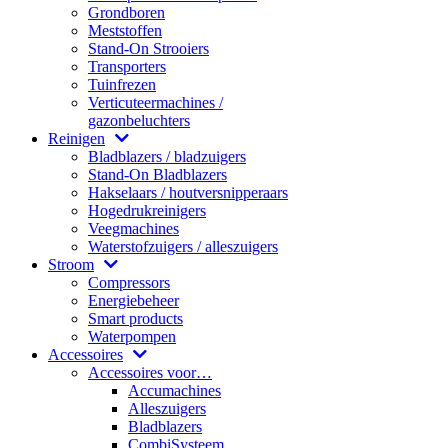
Grondboren
Meststoffen
Stand-On Strooiers
Transporters
Tuinfrezen
Verticuteermachines /
gazonbeluchters
Reinigen
Bladblazers / bladzuigers
Stand-On Bladblazers
Hakselaars / houtversnipperaars
Hogedrukreinigers
Veegmachines
Waterstofzuigers / alleszuigers
Stroom
Compressors
Energiebeheer
Smart products
Waterpompen
Accessoires
Accessoires voor…
Accumachines
Alleszuigers
Bladblazers
CombiSysteem