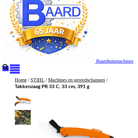
Baardtuinmachines
Home
/
STIHL
/
Machines en gereedschappen
/
Takkenzaag PR 33 C, 33 cm, 391 g