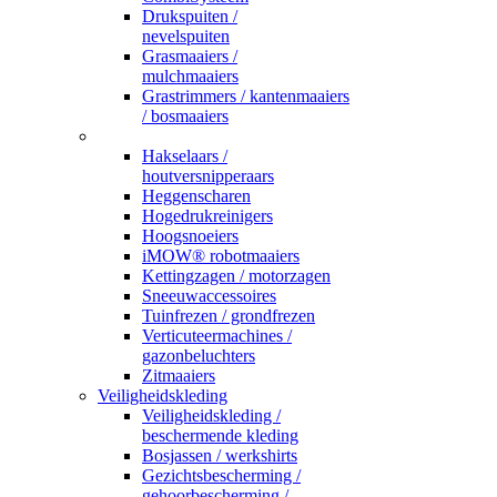
Drukspuiten /
nevelspuiten
Grasmaaiers /
mulchmaaiers
Grastrimmers / kantenmaaiers
/ bosmaaiers
_
Hakselaars /
houtversnipperaars
Heggenscharen
Hogedrukreinigers
Hoogsnoeiers
iMOW® robotmaaiers
Kettingzagen / motorzagen
Sneeuwaccessoires
Tuinfrezen / grondfrezen
Verticuteermachines /
gazonbeluchters
Zitmaaiers
Veiligheidskleding
Veiligheidskleding /
beschermende kleding
Bosjassen / werkshirts
Gezichtsbescherming /
gehoorbescherming /