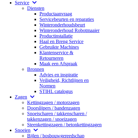
Service
Diensten
Productaanvraag
Servicebeurten en reparaties
Winteronderhoudsbeurt
Winteronderhoud Robotmaaier
Productinstallatie
Haal en Breng Service
Gebruikte Machines
Klantenservice &
Retourneren
Maak een Afspraak
Bronnen
Advies en inspiratie
Veiligheid, Richtlijnen en
Normen
STIHL catalogus
Zagen
Kettingzagen / motorzagen
Doorslijpers / bandenzagen
Snoeischaren / takkenscharen /
takkenzagen / snoeizagen
Steenkettingzagen / betonkettingzagen
Snoeien
Bijlen / bosbouwgereedschap