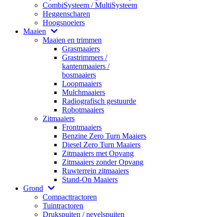
CombiSysteem / MultiSysteem
Heggenscharen
Hoogsnoeiers
Maaien
Maaien en trimmen
Grasmaaiers
Grastrimmers /
kantenmaaiers /
bosmaaiers
Loopmaaiers
Mulchmaaiers
Radiografisch gestuurde
Robotmaaiers
Zitmaaiers
Frontmaaiers
Benzine Zero Turn Maaiers
Diesel Zero Turn Maaiers
Zitmaaiers met Opvang
Zitmaaiers zonder Opvang
Ruwterrein zitmaaiers
Stand-On Maaiers
Grond
Compacttractoren
Tuintractoren
Drukspuiten / nevelspuiten