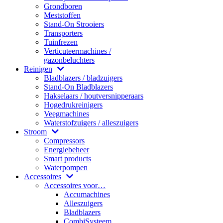
Grondboren
Meststoffen
Stand-On Strooiers
Transporters
Tuinfrezen
Verticuteermachines /
gazonbeluchters
Reinigen
Bladblazers / bladzuigers
Stand-On Bladblazers
Hakselaars / houtversnipperaars
Hogedrukreinigers
Veegmachines
Waterstofzuigers / alleszuigers
Stroom
Compressors
Energiebeheer
Smart products
Waterpompen
Accessoires
Accessoires voor…
Accumachines
Alleszuigers
Bladblazers
CombiSysteem