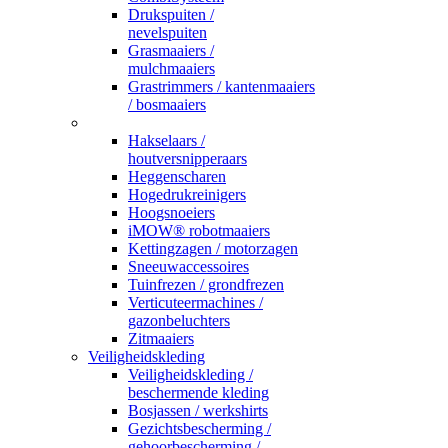
Drukspuiten /
nevelspuiten
Grasmaaiers /
mulchmaaiers
Grastrimmers / kantenmaaiers
/ bosmaaiers
_
Hakselaars /
houtversnipperaars
Heggenscharen
Hogedrukreinigers
Hoogsnoeiers
iMOW® robotmaaiers
Kettingzagen / motorzagen
Sneeuwaccessoires
Tuinfrezen / grondfrezen
Verticuteermachines /
gazonbeluchters
Zitmaaiers
Veiligheidskleding
Veiligheidskleding /
beschermende kleding
Bosjassen / werkshirts
Gezichtsbescherming /
gehoorbescherming /