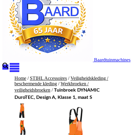
Baardtuinmachines
Home
/
STIHL Accessoires
/
Veiligheidskleding /
beschermende kleding
/
Werkbroeken /
veiligheidsbroeken
/
Tuinbroek DYNAMIC
DuroTEC, Design A, Klasse 1, maat S