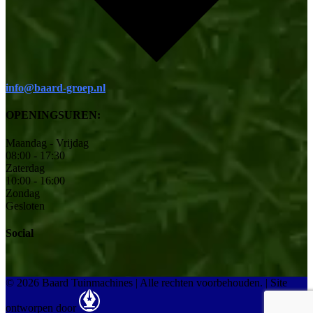
info@baard-groep.nl
OPENINGSUREN:
Maandag - Vrijdag
08:00 - 17:30
Zaterdag
10:00 - 16:00
Zondag
Gesloten
Social
© 2026 Baard Tuinmachines | Alle rechten voorbehouden.
|
Site
ontworpen door