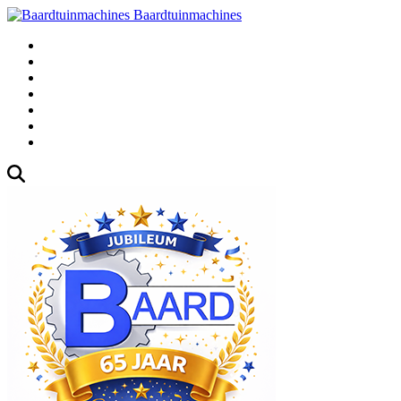
Baardtuinmachines
Fabrieksweg 3, 1271 AK Huizen
035-5235000
Gebruikte
Over Ons
Afspraak
Blog
Contact