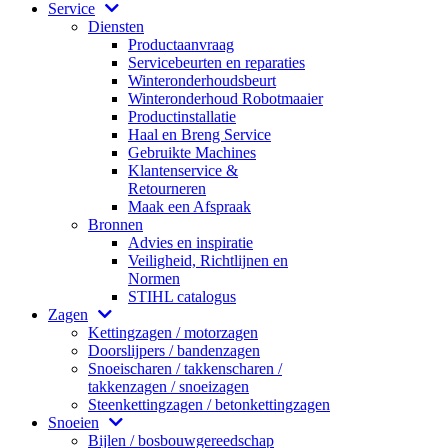
Service
Diensten
Productaanvraag
Servicebeurten en reparaties
Winteronderhoudsbeurt
Winteronderhoud Robotmaaier
Productinstallatie
Haal en Breng Service
Gebruikte Machines
Klantenservice &
Retourneren
Maak een Afspraak
Bronnen
Advies en inspiratie
Veiligheid, Richtlijnen en
Normen
STIHL catalogus
Zagen
Kettingzagen / motorzagen
Doorslijpers / bandenzagen
Snoeischaren / takkenscharen /
takkenzagen / snoeizagen
Steenkettingzagen / betonkettingzagen
Snoeien
Bijlen / bosbouwgereedschap