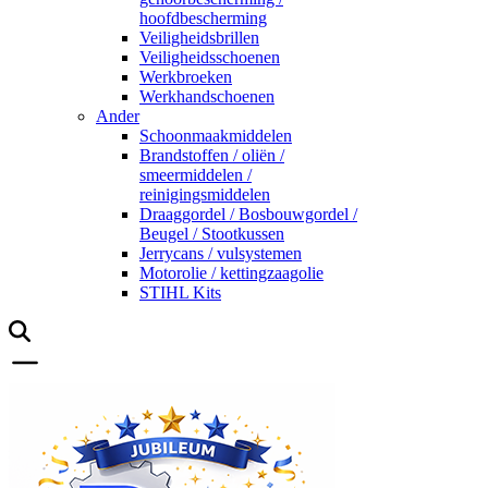
hoofdbescherming
Veiligheidsbrillen
Veiligheidsschoenen
Werkbroeken
Werkhandschoenen
Ander
Schoonmaakmiddelen
Brandstoffen / oliën /
smeermiddelen /
reinigingsmiddelen
Draaggordel / Bosbouwgordel /
Beugel / Stootkussen
Jerrycans / vulsystemen
Motorolie / kettingzaagolie
STIHL Kits