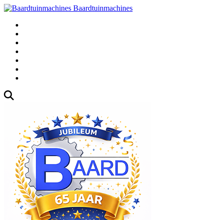
Baardtuinmachines
Fabrieksweg 3, 1271 AK Huizen
035-5235000
Gebruikte
Over Ons
Afspraak
Blog
Contact