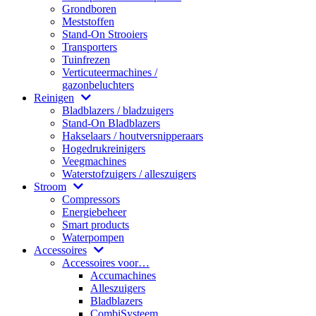
Grondboren
Meststoffen
Stand-On Strooiers
Transporters
Tuinfrezen
Verticuteermachines /
gazonbeluchters
Reinigen
Bladblazers / bladzuigers
Stand-On Bladblazers
Hakselaars / houtversnipperaars
Hogedrukreinigers
Veegmachines
Waterstofzuigers / alleszuigers
Stroom
Compressors
Energiebeheer
Smart products
Waterpompen
Accessoires
Accessoires voor…
Accumachines
Alleszuigers
Bladblazers
CombiSysteem