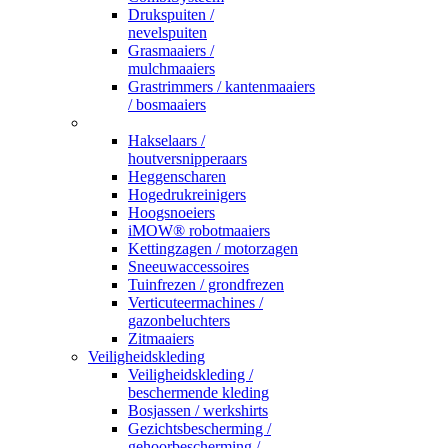
Drukspuiten /
nevelspuiten
Grasmaaiers /
mulchmaaiers
Grastrimmers / kantenmaaiers
/ bosmaaiers
_
Hakselaars /
houtversnipperaars
Heggenscharen
Hogedrukreinigers
Hoogsnoeiers
iMOW® robotmaaiers
Kettingzagen / motorzagen
Sneeuwaccessoires
Tuinfrezen / grondfrezen
Verticuteermachines /
gazonbeluchters
Zitmaaiers
Veiligheidskleding
Veiligheidskleding /
beschermende kleding
Bosjassen / werkshirts
Gezichtsbescherming /
gehoorbescherming /