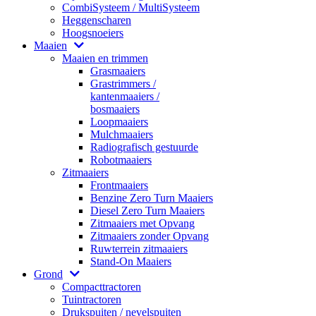
CombiSysteem / MultiSysteem
Heggenscharen
Hoogsnoeiers
Maaien
Maaien en trimmen
Grasmaaiers
Grastrimmers /
kantenmaaiers /
bosmaaiers
Loopmaaiers
Mulchmaaiers
Radiografisch gestuurde
Robotmaaiers
Zitmaaiers
Frontmaaiers
Benzine Zero Turn Maaiers
Diesel Zero Turn Maaiers
Zitmaaiers met Opvang
Zitmaaiers zonder Opvang
Ruwterrein zitmaaiers
Stand-On Maaiers
Grond
Compacttractoren
Tuintractoren
Drukspuiten / nevelspuiten