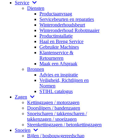
Service
Diensten
Productaanvraag
Servicebeurten en reparaties
Winteronderhoudsbeurt
Winteronderhoud Robotmaaier
Productinstallatie
Haal en Breng Service
Gebruikte Machines
Klantenservice &
Retourneren
Maak een Afspraak
Bronnen
Advies en inspiratie
Veiligheid, Richtlijnen en
Normen
STIHL catalogus
Zagen
Kettingzagen / motorzagen
Doorslijpers / bandenzagen
Snoeischaren / takkenscharen /
takkenzagen / snoeizagen
Steenkettingzagen / betonkettingzagen
Snoeien
Bijlen / bosbouwgereedschap