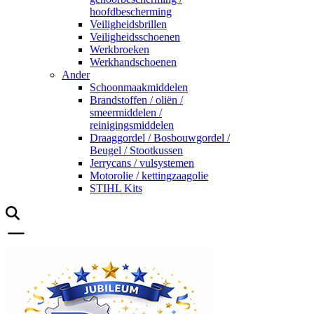
hoofdbescherming
Veiligheidsbrillen
Veiligheidsschoenen
Werkbroeken
Werkhandschoenen
Ander
Schoonmaakmiddelen
Brandstoffen / oliën /
smeermiddelen /
reinigingsmiddelen
Draaggordel / Bosbouwgordel /
Beugel / Stootkussen
Jerrycans / vulsystemen
Motorolie / kettingzaagolie
STIHL Kits