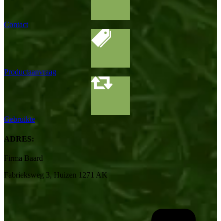
Contact
Productaanvraag
Gebruikte
ADRES:
Firma Baard
Fabrieksweg 3, Huizen 1271 AK