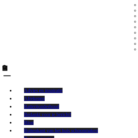
Advies en inspiratie
Afrekenen
Batterijonderhoud
Bedankt voor je bericht!
Blog
Buitenkant van het huis schoonmaken