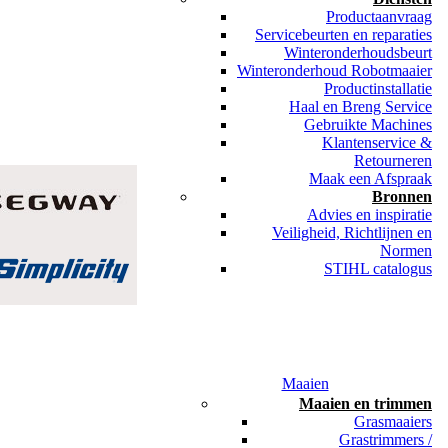
Productaanvraag
Servicebeurten en reparaties
Winteronderhoudsbeurt
Winteronderhoud Robotmaaier
Productinstallatie
Haal en Breng Service
Gebruikte Machines
Klantenservice &
Retourneren
Maak een Afspraak
Bronnen
Advies en inspiratie
Veiligheid, Richtlijnen en
Normen
STIHL catalogus
Maaien
Maaien en trimmen
Grasmaaiers
Grastrimmers /