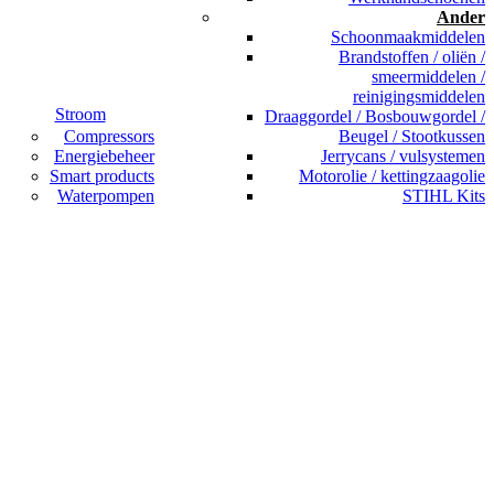
Ander
Schoonmaakmiddelen
Brandstoffen / oliën /
smeermiddelen /
reinigingsmiddelen
Stroom
Draaggordel / Bosbouwgordel /
Compressors
Beugel / Stootkussen
Energiebeheer
Jerrycans / vulsystemen
Smart products
Motorolie / kettingzaagolie
Waterpompen
STIHL Kits