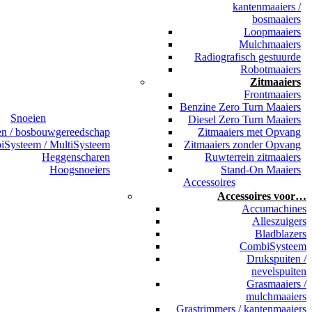
kantenmaaiers /
bosmaaiers
Loopmaaiers
Mulchmaaiers
Radiografisch gestuurde
Robotmaaiers
Zitmaaiers
Frontmaaiers
Benzine Zero Turn Maaiers
Snoeien
Diesel Zero Turn Maaiers
en / bosbouwgereedschap
Zitmaaiers met Opvang
Systeem / MultiSysteem
Zitmaaiers zonder Opvang
Heggenscharen
Ruwterrein zitmaaiers
Hoogsnoeiers
Stand-On Maaiers
Accessoires
Accessoires voor…
Accumachines
Alleszuigers
Bladblazers
CombiSysteem
Drukspuiten /
nevelspuiten
Grasmaaiers /
mulchmaaiers
Grastrimmers / kantenmaaiers