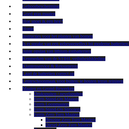
Gehoorbescherming
Goed gras maaien
Hoe snoei ik een heg?
Home
Instructies voor het planten van bomen
Is er sprake van een geheugeneffect bij moderne batterijen
Juiste opslag van lithium-ionbatterijen
Kenmerken van de STIHL veiligheidskleding
Klantenservice & Retourneren
Laad de batterijen correct op
Lenteschoonmaak voor buiten: je houten terras reinigen
Maaien en Grond Bewerken
Drukspuiten / nevelspuiten
Ferris Stand-On Maaiers
Ferris Loopmaaiers
Ferris Stand-On Strooiers
Ferris Zero Turn Maaiers
Benzine Zero Turn Maaiers
Diesel Zero Turn Maaiers