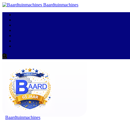
Baardtuinmachines
Baardtuinmachines