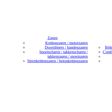
Zagen
Kettingzagen / motorzagen
Doorslijpers / bandenzagen
Bijl
Snoeischaren / takkenscharen /
Combi
takkenzagen / snoeizagen
Steenkettingzagen / betonkettingzagen