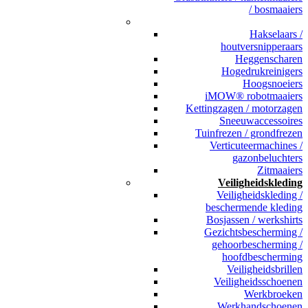
/ bosmaaiers
_
Hakselaars /
houtversnipperaars
Heggenscharen
Hogedrukreinigers
Hoogsnoeiers
iMOW® robotmaaiers
Kettingzagen / motorzagen
Sneeuwaccessoires
Tuinfrezen / grondfrezen
Verticuteermachines /
gazonbeluchters
Zitmaaiers
Veiligheidskleding
Veiligheidskleding /
beschermende kleding
Bosjassen / werkshirts
Gezichtsbescherming /
gehoorbescherming /
hoofdbescherming
Veiligheidsbrillen
Veiligheidsschoenen
Werkbroeken
Werkhandschoenen