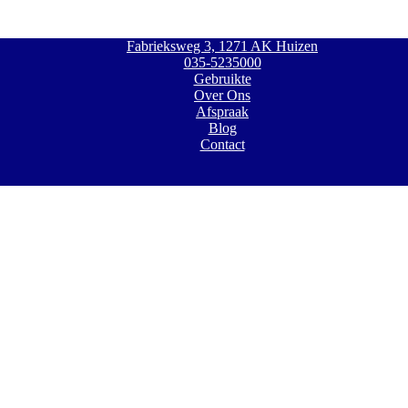
Fabrieksweg 3, 1271 AK Huizen
035-5235000
Gebruikte
Over Ons
Afspraak
Blog
Contact