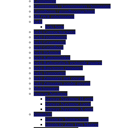
Grasmaaiers
Grastrimmers / kantenmaaiers / bosmaaiers
Grondboren / grondboormachines
iMOW® robotmaaiers
Iseki
Iseki Serie
Iseki Compacttractoren
Iseki Frontmaaiers
Iseki Grasmaaiers
Iseki Grondboor
Iseki Helmstok
Iseki Kantensnijders
Iseki Radiografisch gestuurde maaiers
Iseki Ruwterrein zitmaaiers
Iseki Transporters
Iseki Zitmaaiers met opvang
Iseki Zitmaaiers zonder opvang
Mulchmaaiers
Segway Navimow
Segway Navimow H-serie
Segway Navimow i-serie
Segway Navimow X-serie
Simplicity
Simplicity Tuintractoren
Simplicity Zero Turn Maaiers