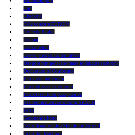
Buitenreiniging
Cart
Checkout
CO2 conform EURO V
Collectie Pagina
Contact
Cookiebeleid
Creëer je eigen houten ideeën
Dakgoot reinigen: Hoe maak je dakgoten schoon?
Declaration of Conformity
Een gazon aanleggen
Een kettingzaag monteren
Een STIHL kettingzaag starten
EU-chemicaliënverordening REACH
Ferris
Gazononderhoud
Gebruiksaanwijzing Machineonderhoud
Gebruikte Machines