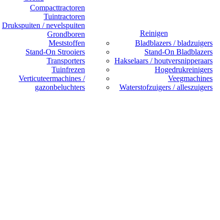
Compacttractoren
Tuintractoren
Drukspuiten / nevelspuiten
Reinigen
Grondboren
Meststoffen
Bladblazers / bladzuigers
Stand-On Strooiers
Stand-On Bladblazers
Transporters
Hakselaars / houtversnipperaars
Tuinfrezen
Hogedrukreinigers
Verticuteermachines /
Veegmachines
gazonbeluchters
Waterstofzuigers / alleszuigers