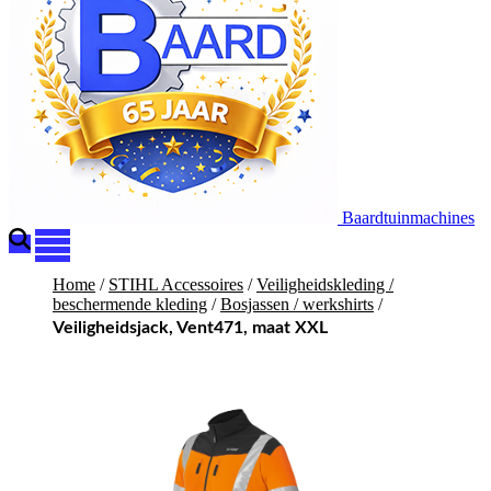
Baardtuinmachines
Home
/
STIHL Accessoires
/
Veiligheidskleding /
beschermende kleding
/
Bosjassen / werkshirts
/
Veiligheidsjack, Vent471, maat XXL