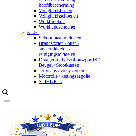
hoofdbescherming
Veiligheidsbrillen
Veiligheidsschoenen
Werkbroeken
Werkhandschoenen
Ander
Schoonmaakmiddelen
Brandstoffen / oliën /
smeermiddelen /
reinigingsmiddelen
Draaggordel / Bosbouwgordel /
Beugel / Stootkussen
Jerrycans / vulsystemen
Motorolie / kettingzaagolie
STIHL Kits