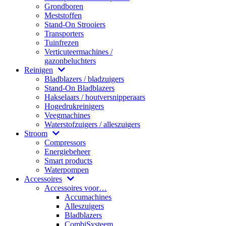
Grondboren
Meststoffen
Stand-On Strooiers
Transporters
Tuinfrezen
Verticuteermachines /
gazonbeluchters
Reinigen
Bladblazers / bladzuigers
Stand-On Bladblazers
Hakselaars / houtversnipperaars
Hogedrukreinigers
Veegmachines
Waterstofzuigers / alleszuigers
Stroom
Compressors
Energiebeheer
Smart products
Waterpompen
Accessoires
Accessoires voor…
Accumachines
Alleszuigers
Bladblazers
CombiSysteem