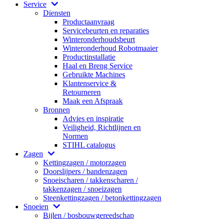
Service
Diensten
Productaanvraag
Servicebeurten en reparaties
Winteronderhoudsbeurt
Winteronderhoud Robotmaaier
Productinstallatie
Haal en Breng Service
Gebruikte Machines
Klantenservice &
Retourneren
Maak een Afspraak
Bronnen
Advies en inspiratie
Veiligheid, Richtlijnen en
Normen
STIHL catalogus
Zagen
Kettingzagen / motorzagen
Doorslijpers / bandenzagen
Snoeischaren / takkenscharen /
takkenzagen / snoeizagen
Steenkettingzagen / betonkettingzagen
Snoeien
Bijlen / bosbouwgereedschap