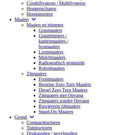
CombiSysteem / MultiSysteem
Heggenscharen
Hoogsnoeiers
Maaien
Maaien en trimmen
Grasmaaiers
Grastrimmers /
kantenmaaiers /
bosmaaiers
Loopmaaiers
Mulchmaaiers
Radiografisch gestuurde
Robotmaaiers
Zitmaaiers
Frontmaaiers
Benzine Zero Turn Maaiers
Diesel Zero Turn Maaiers
Zitmaaiers met Opvang
Zitmaaiers zonder Opvang
Ruwterrein zitmaaiers
Stand-On Maaiers
Grond
Compacttractoren
Tuintractoren
Drukspuiten / nevelspuiten