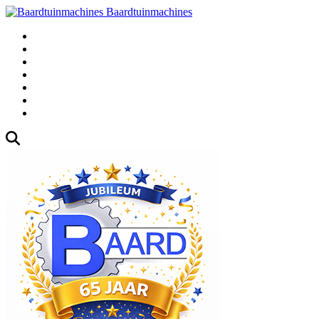
Baardtuinmachines
Fabrieksweg 3, 1271 AK Huizen
035-5235000
Gebruikte
Over Ons
Afspraak
Blog
Contact