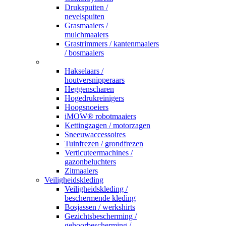
Drukspuiten /
nevelspuiten
Grasmaaiers /
mulchmaaiers
Grastrimmers / kantenmaaiers
/ bosmaaiers
_
Hakselaars /
houtversnipperaars
Heggenscharen
Hogedrukreinigers
Hoogsnoeiers
iMOW® robotmaaiers
Kettingzagen / motorzagen
Sneeuwaccessoires
Tuinfrezen / grondfrezen
Verticuteermachines /
gazonbeluchters
Zitmaaiers
Veiligheidskleding
Veiligheidskleding /
beschermende kleding
Bosjassen / werkshirts
Gezichtsbescherming /
gehoorbescherming /