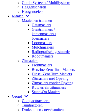
CombiSysteem / MultiSysteem
Heggenscharen
Hoogsnoeiers
Maaien
Maaien en trimmen
Grasmaaiers
Grastrimmers /
kantenmaaiers /
bosmaaiers
Loopmaaiers
Mulchmaaiers
Radiografisch gestuurde
Robotmaaiers
Zitmaaiers
Frontmaaiers
Benzine Zero Turn Maaiers
Diesel Zero Turn Maaiers
Zitmaaiers met Opvang
Zitmaaiers zonder Opvang
Ruwterrein zitmaaiers
Stand-On Maaiers
Grond
Compacttractoren
Tuintractoren
Drukspuiten / nevelspuiten