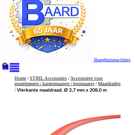
Baardtuinmachines
Home
/
STIHL Accessoires
/
Accessoires voor
grastrimmers / kantenmaaiers / bosmaaiers
/
Maaidraden
/
Vierkante maaidraad, Ø 2,7 mm x 208,0 m