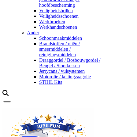
hoofdbescherming
Veiligheidsbrillen
Veiligheidsschoenen
Werkbroeken
Werkhandschoenen
Ander
Schoonmaakmiddelen
Brandstoffen / oliën /
smeermiddelen /
reinigingsmiddelen
Draaggordel / Bosbouwgordel /
Beugel / Stootkussen
Jerrycans / vulsystemen
Motorolie / kettingzaagolie
STIHL Kits