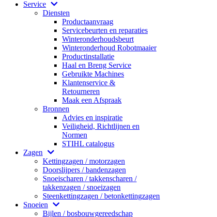
Service
Diensten
Productaanvraag
Servicebeurten en reparaties
Winteronderhoudsbeurt
Winteronderhoud Robotmaaier
Productinstallatie
Haal en Breng Service
Gebruikte Machines
Klantenservice &
Retourneren
Maak een Afspraak
Bronnen
Advies en inspiratie
Veiligheid, Richtlijnen en
Normen
STIHL catalogus
Zagen
Kettingzagen / motorzagen
Doorslijpers / bandenzagen
Snoeischaren / takkenscharen /
takkenzagen / snoeizagen
Steenkettingzagen / betonkettingzagen
Snoeien
Bijlen / bosbouwgereedschap