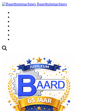
Baardtuinmachines
Fabrieksweg 3, 1271 AK Huizen
035-5235000
Gebruikte
Over Ons
Afspraak
Blog
Contact