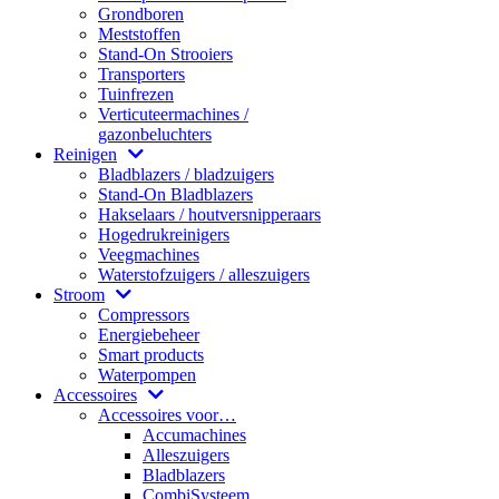
Grondboren
Meststoffen
Stand-On Strooiers
Transporters
Tuinfrezen
Verticuteermachines /
gazonbeluchters
Reinigen
Bladblazers / bladzuigers
Stand-On Bladblazers
Hakselaars / houtversnipperaars
Hogedrukreinigers
Veegmachines
Waterstofzuigers / alleszuigers
Stroom
Compressors
Energiebeheer
Smart products
Waterpompen
Accessoires
Accessoires voor…
Accumachines
Alleszuigers
Bladblazers
CombiSysteem