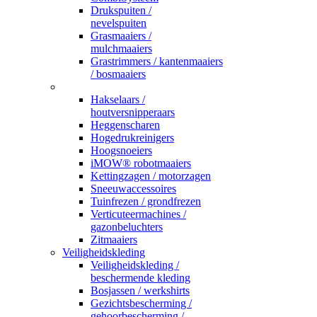
Drukspuiten /
nevelspuiten
Grasmaaiers /
mulchmaaiers
Grastrimmers / kantenmaaiers
/ bosmaaiers
_
Hakselaars /
houtversnipperaars
Heggenscharen
Hogedrukreinigers
Hoogsnoeiers
iMOW® robotmaaiers
Kettingzagen / motorzagen
Sneeuwaccessoires
Tuinfrezen / grondfrezen
Verticuteermachines /
gazonbeluchters
Zitmaaiers
Veiligheidskleding
Veiligheidskleding /
beschermende kleding
Bosjassen / werkshirts
Gezichtsbescherming /
gehoorbescherming /