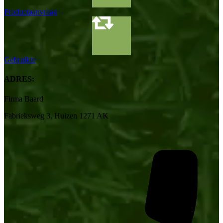
Productaanvraag
Gebruikte
ADRES:
Firma Baard
Fabrieksweg 3, Huizen 1271 AK