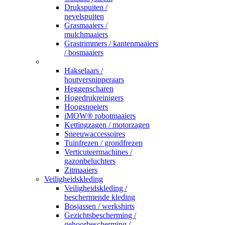
Drukspuiten /
nevelspuiten
Grasmaaiers /
mulchmaaiers
Grastrimmers / kantenmaaiers
/ bosmaaiers
_
Hakselaars /
houtversnipperaars
Heggenscharen
Hogedrukreinigers
Hoogsnoeiers
iMOW® robotmaaiers
Kettingzagen / motorzagen
Sneeuwaccessoires
Tuinfrezen / grondfrezen
Verticuteermachines /
gazonbeluchters
Zitmaaiers
Veiligheidskleding
Veiligheidskleding /
beschermende kleding
Bosjassen / werkshirts
Gezichtsbescherming /
gehoorbescherming /