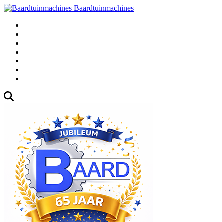
Baardtuinmachines
Fabrieksweg 3, 1271 AK Huizen
035-5235000
Gebruikte
Over Ons
Afspraak
Blog
Contact