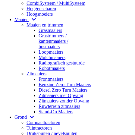
CombiSysteem / MultiSysteem
Heggenscharen
Hoogsnoeiers
Maaien
Maaien en trimmen
Grasmaaiers
Grastrimmers /
kantenmaaiers /
bosmaaiers
Loopmaaiers
Mulchmaaiers
Radiografisch gestuurde
Robotmaaiers
Zitmaaiers
Frontmaaiers
Benzine Zero Turn Maaiers
Diesel Zero Turn Maaiers
Zitmaaiers met Opvang
Zitmaaiers zonder Opvang
Ruwterrein zitmaaiers
Stand-On Maaiers
Grond
Compacttractoren
Tuintractoren
Drukspuiten / nevelspuiten