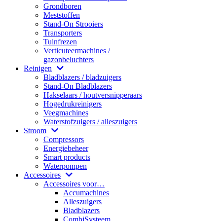
Grondboren
Meststoffen
Stand-On Strooiers
Transporters
Tuinfrezen
Verticuteermachines /
gazonbeluchters
Reinigen
Bladblazers / bladzuigers
Stand-On Bladblazers
Hakselaars / houtversnipperaars
Hogedrukreinigers
Veegmachines
Waterstofzuigers / alleszuigers
Stroom
Compressors
Energiebeheer
Smart products
Waterpompen
Accessoires
Accessoires voor…
Accumachines
Alleszuigers
Bladblazers
CombiSysteem