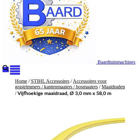
Baardtuinmachines
Home
/
STIHL Accessoires
/
Accessoires voor
grastrimmers / kantenmaaiers / bosmaaiers
/
Maaidraden
/
Vijfhoekige maaidraad, Ø 3,0 mm x 58,0 m