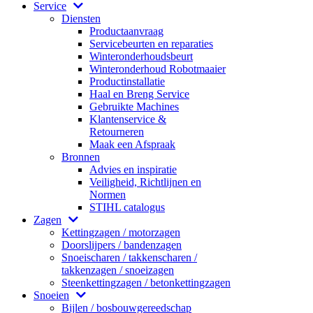
Service
Diensten
Productaanvraag
Servicebeurten en reparaties
Winteronderhoudsbeurt
Winteronderhoud Robotmaaier
Productinstallatie
Haal en Breng Service
Gebruikte Machines
Klantenservice &
Retourneren
Maak een Afspraak
Bronnen
Advies en inspiratie
Veiligheid, Richtlijnen en
Normen
STIHL catalogus
Zagen
Kettingzagen / motorzagen
Doorslijpers / bandenzagen
Snoeischaren / takkenscharen /
takkenzagen / snoeizagen
Steenkettingzagen / betonkettingzagen
Snoeien
Bijlen / bosbouwgereedschap