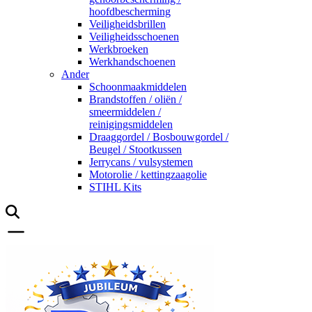
hoofdbescherming
Veiligheidsbrillen
Veiligheidsschoenen
Werkbroeken
Werkhandschoenen
Ander
Schoonmaakmiddelen
Brandstoffen / oliën /
smeermiddelen /
reinigingsmiddelen
Draaggordel / Bosbouwgordel /
Beugel / Stootkussen
Jerrycans / vulsystemen
Motorolie / kettingzaagolie
STIHL Kits