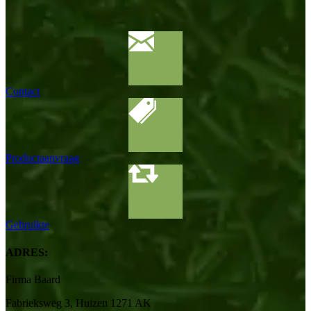
Contact
Productaanvraag
Gebruikte
ADRES:
Firma Baard
Fabrieksweg 3, Huizen 1271 AK