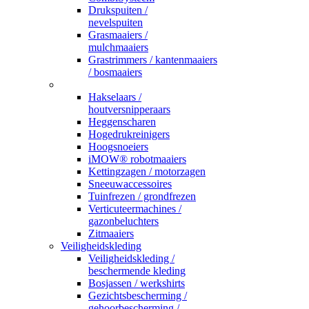
Drukspuiten /
nevelspuiten
Grasmaaiers /
mulchmaaiers
Grastrimmers / kantenmaaiers
/ bosmaaiers
_
Hakselaars /
houtversnipperaars
Heggenscharen
Hogedrukreinigers
Hoogsnoeiers
iMOW® robotmaaiers
Kettingzagen / motorzagen
Sneeuwaccessoires
Tuinfrezen / grondfrezen
Verticuteermachines /
gazonbeluchters
Zitmaaiers
Veiligheidskleding
Veiligheidskleding /
beschermende kleding
Bosjassen / werkshirts
Gezichtsbescherming /
gehoorbescherming /