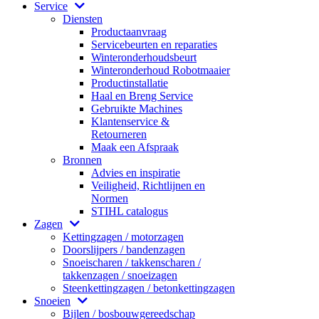
Service
Diensten
Productaanvraag
Servicebeurten en reparaties
Winteronderhoudsbeurt
Winteronderhoud Robotmaaier
Productinstallatie
Haal en Breng Service
Gebruikte Machines
Klantenservice &
Retourneren
Maak een Afspraak
Bronnen
Advies en inspiratie
Veiligheid, Richtlijnen en
Normen
STIHL catalogus
Zagen
Kettingzagen / motorzagen
Doorslijpers / bandenzagen
Snoeischaren / takkenscharen /
takkenzagen / snoeizagen
Steenkettingzagen / betonkettingzagen
Snoeien
Bijlen / bosbouwgereedschap