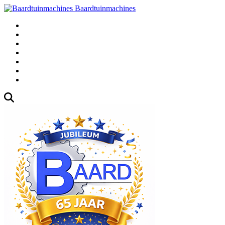
Baardtuinmachines
Fabrieksweg 3, 1271 AK Huizen
035-5235000
Gebruikte
Over Ons
Afspraak
Blog
Contact