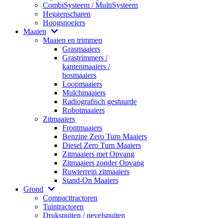
CombiSysteem / MultiSysteem
Heggenscharen
Hoogsnoeiers
Maaien
Maaien en trimmen
Grasmaaiers
Grastrimmers /
kantenmaaiers /
bosmaaiers
Loopmaaiers
Mulchmaaiers
Radiografisch gestuurde
Robotmaaiers
Zitmaaiers
Frontmaaiers
Benzine Zero Turn Maaiers
Diesel Zero Turn Maaiers
Zitmaaiers met Opvang
Zitmaaiers zonder Opvang
Ruwterrein zitmaaiers
Stand-On Maaiers
Grond
Compacttractoren
Tuintractoren
Drukspuiten / nevelspuiten