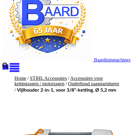
Baardtuinmachines
Home
/
STIHL Accessoires
/
Accessoires voor
kettingzagen / motorzagen
/
Onderhoud zaaggarnituren
/
Vijlhouder 2-in-1, voor 3/8"-ketting, Ø 5,2 mm