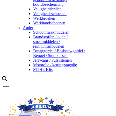
hoofdbescherming
Veiligheidsbrillen
Veiligheidsschoenen
Werkbroeken
Werkhandschoenen
Ander
Schoonmaakmiddelen
Brandstoffen / oliën /
smeermiddelen /
reinigingsmiddelen
Draaggordel / Bosbouwgordel /
Beugel / Stootkussen
Jerrycans / vulsystemen
Motorolie / kettingzaagolie
STIHL Kits