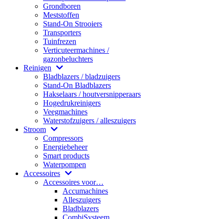
Grondboren
Meststoffen
Stand-On Strooiers
Transporters
Tuinfrezen
Verticuteermachines /
gazonbeluchters
Reinigen
Bladblazers / bladzuigers
Stand-On Bladblazers
Hakselaars / houtversnipperaars
Hogedrukreinigers
Veegmachines
Waterstofzuigers / alleszuigers
Stroom
Compressors
Energiebeheer
Smart products
Waterpompen
Accessoires
Accessoires voor…
Accumachines
Alleszuigers
Bladblazers
CombiSysteem