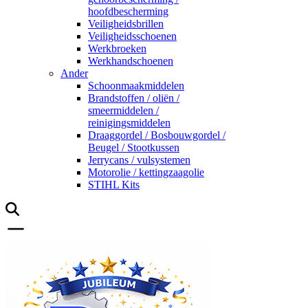
hoofdbescherming
Veiligheidsbrillen
Veiligheidsschoenen
Werkbroeken
Werkhandschoenen
Ander
Schoonmaakmiddelen
Brandstoffen / oliën /
smeermiddelen /
reinigingsmiddelen
Draaggordel / Bosbouwgordel /
Beugel / Stootkussen
Jerrycans / vulsystemen
Motorolie / kettingzaagolie
STIHL Kits