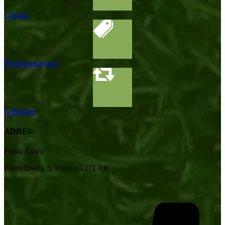
Contact
Productaanvraag
Gebruikte
ADRES:
Firma Baard
Fabrieksweg 3, Huizen 1271 AK