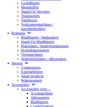
Grondboren
Meststoffen
Stand-On Strooiers
Transporters
Tuinfrezen
Verticuteermachines /
gazonbeluchters
Reinigen
Bladblazers / bladzuigers
Stand-On Bladblazers
Hakselaars / houtversnipperaars
Hogedrukreinigers
Veegmachines
Waterstofzuigers / alleszuigers
Stroom
Compressors
Energiebeheer
Smart products
Waterpompen
Accessoires
Accessoires voor…
Accumachines
Alleszuigers
Bladblazers
CombiSysteem