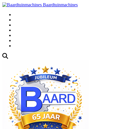
Baardtuinmachines
Fabrieksweg 3, 1271 AK Huizen
035-5235000
Gebruikte
Over Ons
Afspraak
Blog
Contact