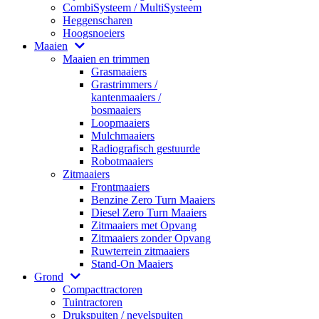
CombiSysteem / MultiSysteem
Heggenscharen
Hoogsnoeiers
Maaien
Maaien en trimmen
Grasmaaiers
Grastrimmers /
kantenmaaiers /
bosmaaiers
Loopmaaiers
Mulchmaaiers
Radiografisch gestuurde
Robotmaaiers
Zitmaaiers
Frontmaaiers
Benzine Zero Turn Maaiers
Diesel Zero Turn Maaiers
Zitmaaiers met Opvang
Zitmaaiers zonder Opvang
Ruwterrein zitmaaiers
Stand-On Maaiers
Grond
Compacttractoren
Tuintractoren
Drukspuiten / nevelspuiten