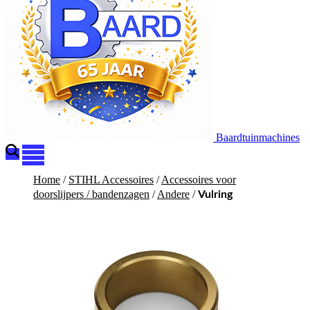
Baardtuinmachines
Home
/
STIHL Accessoires
/
Accessoires voor
doorslijpers / bandenzagen
/
Andere
/
Vulring