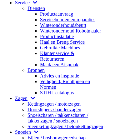
Service
Diensten
Productaanvraag
Servicebeurten en reparaties
Winteronderhoudsbeurt
Winteronderhoud Robotmaaier
Productinstallatie
Haal en Breng Service
Gebruikte Machines
Klantenservice &
Retourneren
Maak een Afspraak
Bronnen
Advies en inspiratie
Veiligheid, Richtlijnen en
Normen
STIHL catalogus
Zagen
Kettingzagen / motorzagen
Doorslijpers / bandenzagen
Snoeischaren / takkenscharen /
takkenzagen / snoeizagen
Steenkettingzagen / betonkettingzagen
Snoeien
Bijlen / bosbouwgereedschap