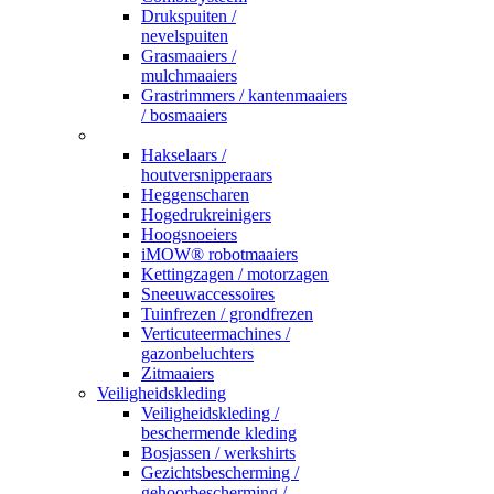
Drukspuiten /
nevelspuiten
Grasmaaiers /
mulchmaaiers
Grastrimmers / kantenmaaiers
/ bosmaaiers
_
Hakselaars /
houtversnipperaars
Heggenscharen
Hogedrukreinigers
Hoogsnoeiers
iMOW® robotmaaiers
Kettingzagen / motorzagen
Sneeuwaccessoires
Tuinfrezen / grondfrezen
Verticuteermachines /
gazonbeluchters
Zitmaaiers
Veiligheidskleding
Veiligheidskleding /
beschermende kleding
Bosjassen / werkshirts
Gezichtsbescherming /
gehoorbescherming /