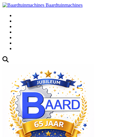
Baardtuinmachines
Fabrieksweg 3, 1271 AK Huizen
035-5235000
Gebruikte
Over Ons
Afspraak
Blog
Contact