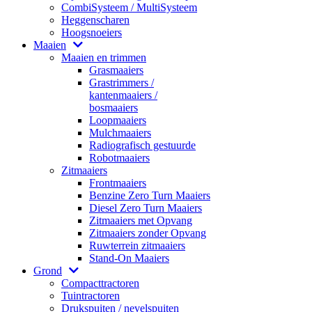
CombiSysteem / MultiSysteem
Heggenscharen
Hoogsnoeiers
Maaien
Maaien en trimmen
Grasmaaiers
Grastrimmers /
kantenmaaiers /
bosmaaiers
Loopmaaiers
Mulchmaaiers
Radiografisch gestuurde
Robotmaaiers
Zitmaaiers
Frontmaaiers
Benzine Zero Turn Maaiers
Diesel Zero Turn Maaiers
Zitmaaiers met Opvang
Zitmaaiers zonder Opvang
Ruwterrein zitmaaiers
Stand-On Maaiers
Grond
Compacttractoren
Tuintractoren
Drukspuiten / nevelspuiten