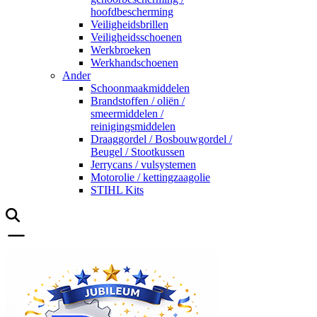
hoofdbescherming
Veiligheidsbrillen
Veiligheidsschoenen
Werkbroeken
Werkhandschoenen
Ander
Schoonmaakmiddelen
Brandstoffen / oliën /
smeermiddelen /
reinigingsmiddelen
Draaggordel / Bosbouwgordel /
Beugel / Stootkussen
Jerrycans / vulsystemen
Motorolie / kettingzaagolie
STIHL Kits