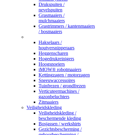
Drukspuiten /
nevelspuiten
Grasmaaiers /
mulchmaaiers
Grastrimmers / kantenmaaiers
/ bosmaaiers
_
Hakselaars /
houtversnipperaars
Heggenscharen
Hogedrukreinigers
Hoogsnoeiers
iMOW® robotmaaiers
Kettingzagen / motorzagen
Sneeuwaccessoires
Tuinfrezen / grondfrezen
Verticuteermachines /
gazonbeluchters
Zitmaaiers
Veiligheidskleding
Veiligheidskleding /
beschermende kleding
Bosjassen / werkshirts
Gezichtsbescherming /
gehoorbescherming /