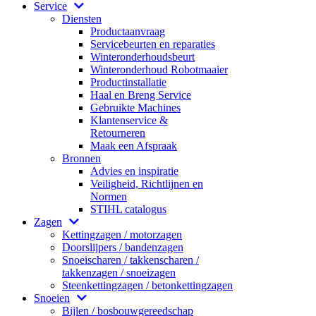
Service
Diensten
Productaanvraag
Servicebeurten en reparaties
Winteronderhoudsbeurt
Winteronderhoud Robotmaaier
Productinstallatie
Haal en Breng Service
Gebruikte Machines
Klantenservice &
Retourneren
Maak een Afspraak
Bronnen
Advies en inspiratie
Veiligheid, Richtlijnen en
Normen
STIHL catalogus
Zagen
Kettingzagen / motorzagen
Doorslijpers / bandenzagen
Snoeischaren / takkenscharen /
takkenzagen / snoeizagen
Steenkettingzagen / betonkettingzagen
Snoeien
Bijlen / bosbouwgereedschap