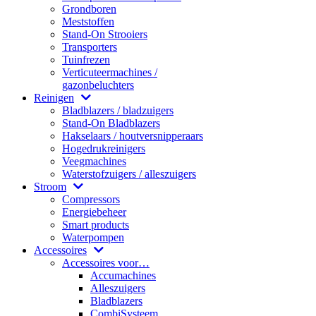
Grondboren
Meststoffen
Stand-On Strooiers
Transporters
Tuinfrezen
Verticuteermachines /
gazonbeluchters
Reinigen
Bladblazers / bladzuigers
Stand-On Bladblazers
Hakselaars / houtversnipperaars
Hogedrukreinigers
Veegmachines
Waterstofzuigers / alleszuigers
Stroom
Compressors
Energiebeheer
Smart products
Waterpompen
Accessoires
Accessoires voor…
Accumachines
Alleszuigers
Bladblazers
CombiSysteem