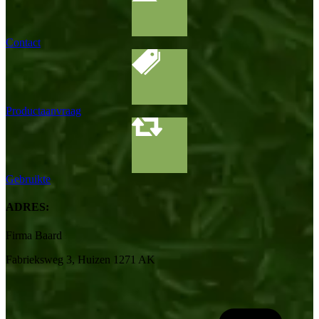
Contact
Productaanvraag
Gebruikte
ADRES:
Firma Baard
Fabrieksweg 3, Huizen 1271 AK