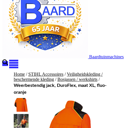
Baardtuinmachines
Home
/
STIHL Accessoires
/
Veiligheidskleding /
beschermende kleding
/
Bosjassen / werkshirts
/
Weerbestendig jack, DuroFlex, maat XL, fluo-
oranje