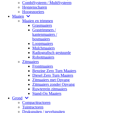
CombiSysteem / MultiSysteem
Heggenscharen
Hoogsnoeiers
Maaien
Maaien en trimmen
Grasmaaiers
Grastrimmers /
kantenmaaiers /
bosmaaiers
Loopmaaiers
Mulchmaaiers
Radiografisch gestuurde
Robotmaaiers
Zitmaaiers
Frontmaaiers
Benzine Zero Turn Maaiers
Diesel Zero Turn Maaiers
Zitmaaiers met Opvang
Zitmaaiers zonder Opvang
Ruwterrein zitmaaiers
Stand-On Maaiers
Grond
Compacttractoren
Tuintractoren
Drukspuiten / nevelspuiten