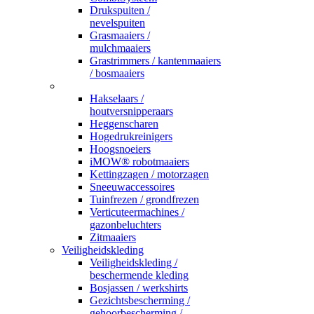
Drukspuiten /
nevelspuiten
Grasmaaiers /
mulchmaaiers
Grastrimmers / kantenmaaiers
/ bosmaaiers
_
Hakselaars /
houtversnipperaars
Heggenscharen
Hogedrukreinigers
Hoogsnoeiers
iMOW® robotmaaiers
Kettingzagen / motorzagen
Sneeuwaccessoires
Tuinfrezen / grondfrezen
Verticuteermachines /
gazonbeluchters
Zitmaaiers
Veiligheidskleding
Veiligheidskleding /
beschermende kleding
Bosjassen / werkshirts
Gezichtsbescherming /
gehoorbescherming /