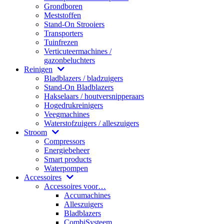
Grondboren
Meststoffen
Stand-On Strooiers
Transporters
Tuinfrezen
Verticuteermachines /
gazonbeluchters
Reinigen
Bladblazers / bladzuigers
Stand-On Bladblazers
Hakselaars / houtversnipperaars
Hogedrukreinigers
Veegmachines
Waterstofzuigers / alleszuigers
Stroom
Compressors
Energiebeheer
Smart products
Waterpompen
Accessoires
Accessoires voor…
Accumachines
Alleszuigers
Bladblazers
CombiSysteem