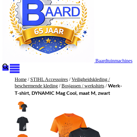
Baardtuinmachines
Home
/
STIHL Accessoires
/
Veiligheidskleding /
beschermende kleding
/
Bosjassen / werkshirts
/
Werk-
T-shirt, DYNAMIC Mag Cool, maat M, zwart