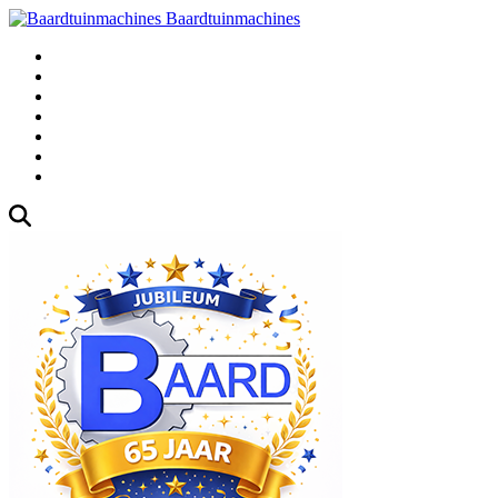
Baardtuinmachines
Fabrieksweg 3, 1271 AK Huizen
035-5235000
Gebruikte
Over Ons
Afspraak
Blog
Contact