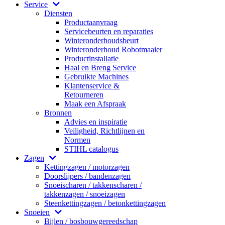
Service
Diensten
Productaanvraag
Servicebeurten en reparaties
Winteronderhoudsbeurt
Winteronderhoud Robotmaaier
Productinstallatie
Haal en Breng Service
Gebruikte Machines
Klantenservice &
Retourneren
Maak een Afspraak
Bronnen
Advies en inspiratie
Veiligheid, Richtlijnen en
Normen
STIHL catalogus
Zagen
Kettingzagen / motorzagen
Doorslijpers / bandenzagen
Snoeischaren / takkenscharen /
takkenzagen / snoeizagen
Steenkettingzagen / betonkettingzagen
Snoeien
Bijlen / bosbouwgereedschap