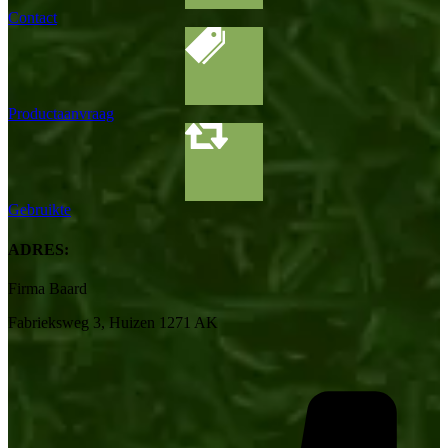
Contact
Productaanvraag
Gebruikte
ADRES:
Firma Baard
Fabrieksweg 3, Huizen 1271 AK