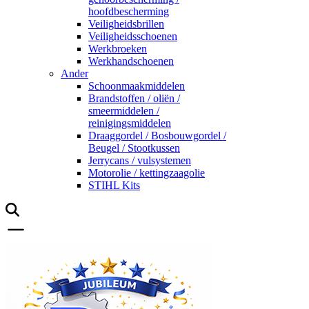
hoofdbescherming
Veiligheidsbrillen
Veiligheidsschoenen
Werkbroeken
Werkhandschoenen
Ander
Schoonmaakmiddelen
Brandstoffen / oliën /
smeermiddelen /
reinigingsmiddelen
Draaggordel / Bosbouwgordel /
Beugel / Stootkussen
Jerrycans / vulsystemen
Motorolie / kettingzaagolie
STIHL Kits