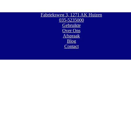
Fabrieksweg 3, 1271 AK Huizen
035-5235000
Gebruikte
Over Ons
Afspraak
Blog
Contact