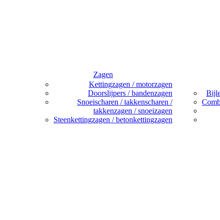
Zagen
Kettingzagen / motorzagen
Doorslijpers / bandenzagen
Bijl
Snoeischaren / takkenscharen /
Combi
takkenzagen / snoeizagen
Steenkettingzagen / betonkettingzagen