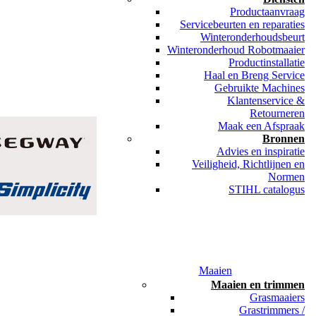
Productaanvraag
Servicebeurten en reparaties
Winteronderhoudsbeurt
Winteronderhoud Robotmaaier
Productinstallatie
Haal en Breng Service
Gebruikte Machines
Klantenservice &
Retourneren
Maak een Afspraak
Bronnen
Advies en inspiratie
Veiligheid, Richtlijnen en
Normen
STIHL catalogus
Maaien
Maaien en trimmen
Grasmaaiers
Grastrimmers /