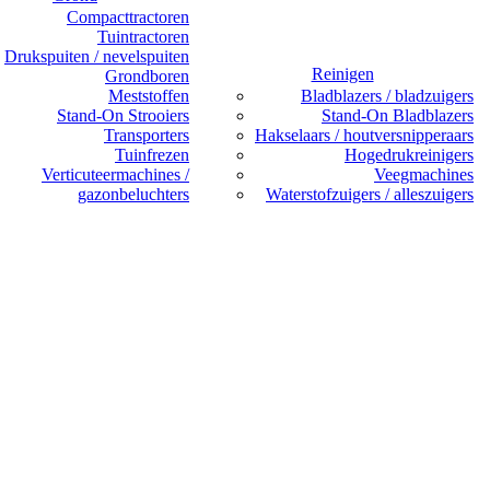
Compacttractoren
Tuintractoren
Drukspuiten / nevelspuiten
Reinigen
Grondboren
Meststoffen
Bladblazers / bladzuigers
Stand-On Strooiers
Stand-On Bladblazers
Transporters
Hakselaars / houtversnipperaars
Tuinfrezen
Hogedrukreinigers
Verticuteermachines /
Veegmachines
gazonbeluchters
Waterstofzuigers / alleszuigers