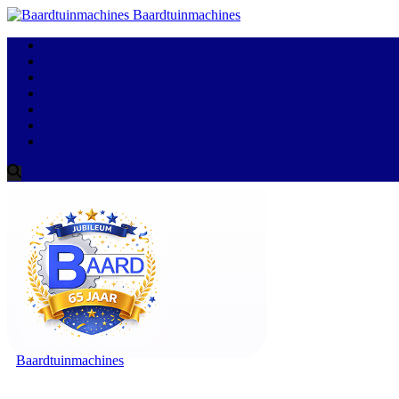
Baardtuinmachines
Baardtuinmachines