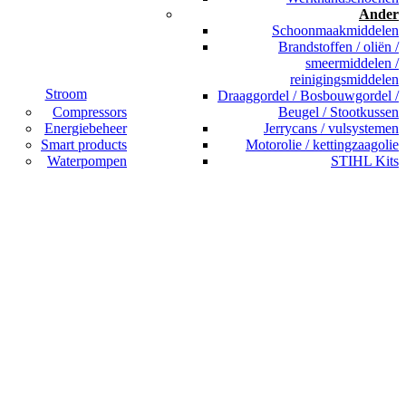
Ander
Schoonmaakmiddelen
Brandstoffen / oliën /
smeermiddelen /
reinigingsmiddelen
Stroom
Draaggordel / Bosbouwgordel /
Compressors
Beugel / Stootkussen
Energiebeheer
Jerrycans / vulsystemen
Smart products
Motorolie / kettingzaagolie
Waterpompen
STIHL Kits