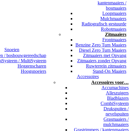
kantenmaaiers /
bosmaaiers
Loopmaaiers
Mulchmaaiers
Radiografisch gestuurde
Robotmaaiers
Zitmaaiers
Frontmaaiers
Benzine Zero Turn Maaiers
Snoeien
Diesel Zero Turn Maaiers
en / bosbouwgereedschap
Zitmaaiers met Opvang
Systeem / MultiSysteem
Zitmaaiers zonder Opvang
Heggenscharen
Ruwterrein zitmaaiers
Hoogsnoeiers
Stand-On Maaiers
Accessoires
Accessoires voor…
Accumachines
Alleszuigers
Bladblazers
CombiSysteem
Drukspuiten /
nevelspuiten
Grasmaaiers /
mulchmaaiers
Grastrimmers / kantenmaaiers