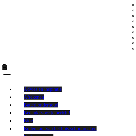
Advies en inspiratie
Afrekenen
Batterijonderhoud
Bedankt voor je bericht!
Blog
Buitenkant van het huis schoonmaken