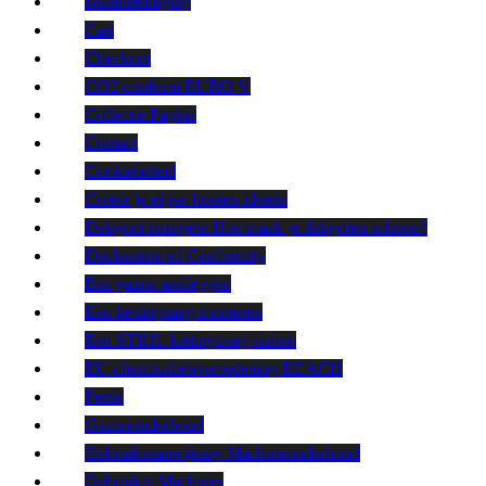
Buitenreiniging
Cart
Checkout
CO2 conform EURO V
Collectie Pagina
Contact
Cookiebeleid
Creëer je eigen houten ideeën
Dakgoot reinigen: Hoe maak je dakgoten schoon?
Declaration of Conformity
Een gazon aanleggen
Een kettingzaag monteren
Een STIHL kettingzaag starten
EU-chemicaliënverordening REACH
Ferris
Gazononderhoud
Gebruiksaanwijzing Machineonderhoud
Gebruikte Machines