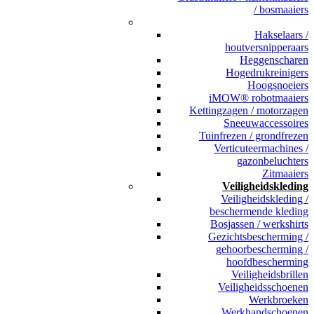
/ bosmaaiers
_
Hakselaars /
houtversnipperaars
Heggenscharen
Hogedrukreinigers
Hoogsnoeiers
iMOW® robotmaaiers
Kettingzagen / motorzagen
Sneeuwaccessoires
Tuinfrezen / grondfrezen
Verticuteermachines /
gazonbeluchters
Zitmaaiers
Veiligheidskleding
Veiligheidskleding /
beschermende kleding
Bosjassen / werkshirts
Gezichtsbescherming /
gehoorbescherming /
hoofdbescherming
Veiligheidsbrillen
Veiligheidsschoenen
Werkbroeken
Werkhandschoenen