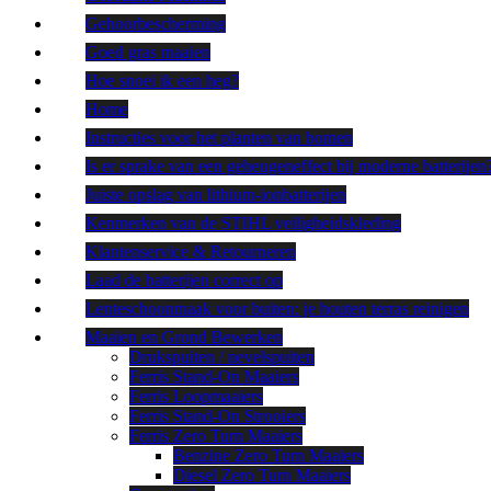
Gehoorbescherming
Goed gras maaien
Hoe snoei ik een heg?
Home
Instructies voor het planten van bomen
Is er sprake van een geheugeneffect bij moderne batterijen
Juiste opslag van lithium-ionbatterijen
Kenmerken van de STIHL veiligheidskleding
Klantenservice & Retourneren
Laad de batterijen correct op
Lenteschoonmaak voor buiten: je houten terras reinigen
Maaien en Grond Bewerken
Drukspuiten / nevelspuiten
Ferris Stand-On Maaiers
Ferris Loopmaaiers
Ferris Stand-On Strooiers
Ferris Zero Turn Maaiers
Benzine Zero Turn Maaiers
Diesel Zero Turn Maaiers