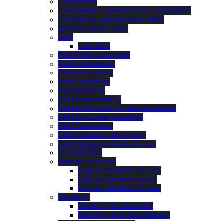
Grasmaaiers
Grastrimmers / kantenmaaiers / bosmaaiers
Grondboren / grondboormachines
iMOW® robotmaaiers
Iseki
Iseki Serie
Iseki Compacttractoren
Iseki Frontmaaiers
Iseki Grasmaaiers
Iseki Grondboor
Iseki Helmstok
Iseki Kantensnijders
Iseki Radiografisch gestuurde maaiers
Iseki Ruwterrein zitmaaiers
Iseki Transporters
Iseki Zitmaaiers met opvang
Iseki Zitmaaiers zonder opvang
Mulchmaaiers
Segway Navimow
Segway Navimow H-serie
Segway Navimow i-serie
Segway Navimow X-serie
Simplicity
Simplicity Tuintractoren
Simplicity Zero Turn Maaiers