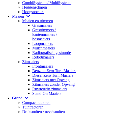
CombiSysteem / MultiSysteem
Heggenscharen
Hoogsnoeiers
Maaien
Maaien en trimmen
Grasmaaiers
Grastrimmers /
kantenmaaiers /
bosmaaiers
Loopmaaiers
Mulchmaaiers
Radiografisch gestuurde
Robotmaaiers
Zitmaaiers
Frontmaaiers
Benzine Zero Turn Maaiers
Diesel Zero Turn Maaiers
Zitmaaiers met Opvang
Zitmaaiers zonder Opvang
Ruwterrein zitmaaiers
Stand-On Maaiers
Grond
Compacttractoren
Tuintractoren
Drukspuiten / nevelspuiten