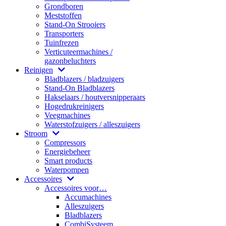
Grondboren
Meststoffen
Stand-On Strooiers
Transporters
Tuinfrezen
Verticuteermachines /
gazonbeluchters
Reinigen
Bladblazers / bladzuigers
Stand-On Bladblazers
Hakselaars / houtversnipperaars
Hogedrukreinigers
Veegmachines
Waterstofzuigers / alleszuigers
Stroom
Compressors
Energiebeheer
Smart products
Waterpompen
Accessoires
Accessoires voor…
Accumachines
Alleszuigers
Bladblazers
CombiSysteem