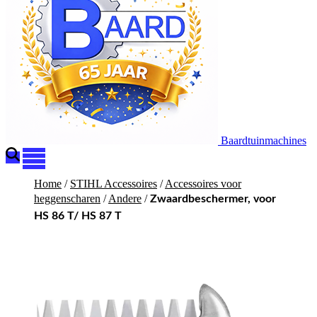
Baardtuinmachines
Home
/
STIHL Accessoires
/
Accessoires voor
heggenscharen
/
Andere
/
Zwaardbeschermer, voor
HS 86 T/ HS 87 T