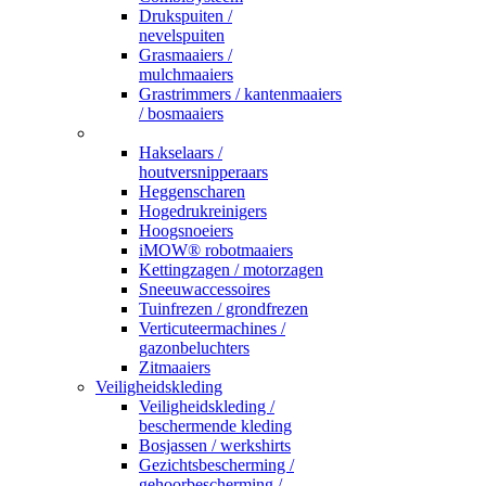
Drukspuiten /
nevelspuiten
Grasmaaiers /
mulchmaaiers
Grastrimmers / kantenmaaiers
/ bosmaaiers
_
Hakselaars /
houtversnipperaars
Heggenscharen
Hogedrukreinigers
Hoogsnoeiers
iMOW® robotmaaiers
Kettingzagen / motorzagen
Sneeuwaccessoires
Tuinfrezen / grondfrezen
Verticuteermachines /
gazonbeluchters
Zitmaaiers
Veiligheidskleding
Veiligheidskleding /
beschermende kleding
Bosjassen / werkshirts
Gezichtsbescherming /
gehoorbescherming /