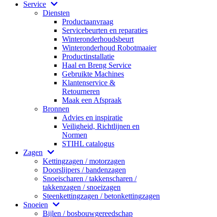
Service
Diensten
Productaanvraag
Servicebeurten en reparaties
Winteronderhoudsbeurt
Winteronderhoud Robotmaaier
Productinstallatie
Haal en Breng Service
Gebruikte Machines
Klantenservice &
Retourneren
Maak een Afspraak
Bronnen
Advies en inspiratie
Veiligheid, Richtlijnen en
Normen
STIHL catalogus
Zagen
Kettingzagen / motorzagen
Doorslijpers / bandenzagen
Snoeischaren / takkenscharen /
takkenzagen / snoeizagen
Steenkettingzagen / betonkettingzagen
Snoeien
Bijlen / bosbouwgereedschap