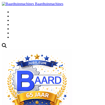
Baardtuinmachines
Fabrieksweg 3, 1271 AK Huizen
035-5235000
Gebruikte
Over Ons
Afspraak
Blog
Contact