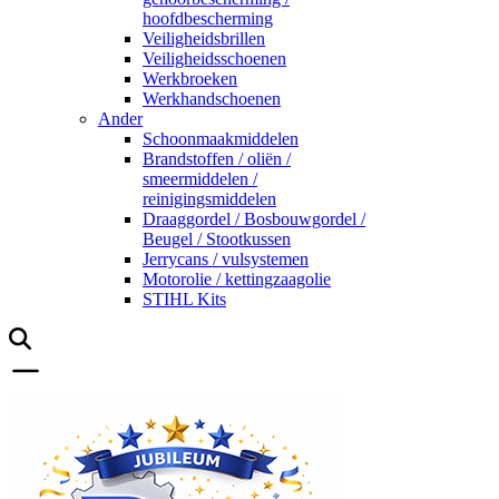
hoofdbescherming
Veiligheidsbrillen
Veiligheidsschoenen
Werkbroeken
Werkhandschoenen
Ander
Schoonmaakmiddelen
Brandstoffen / oliën /
smeermiddelen /
reinigingsmiddelen
Draaggordel / Bosbouwgordel /
Beugel / Stootkussen
Jerrycans / vulsystemen
Motorolie / kettingzaagolie
STIHL Kits