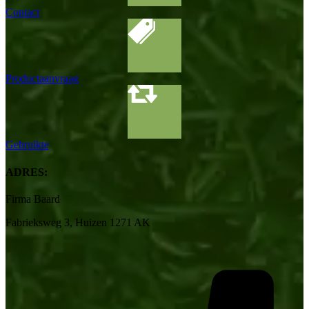
Contact
Productaanvraag
Gebruikte
ADRES:
Firma Baard
Fabrieksweg 3, Huizen 1271 AK