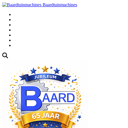
Baardtuinmachines
Fabrieksweg 3, 1271 AK Huizen
035-5235000
Gebruikte
Over Ons
Afspraak
Blog
Contact