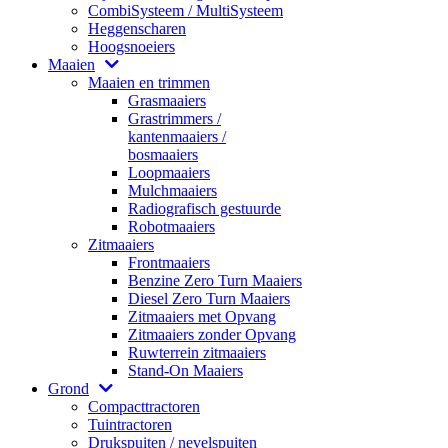
CombiSysteem / MultiSysteem
Heggenscharen
Hoogsnoeiers
Maaien
Maaien en trimmen
Grasmaaiers
Grastrimmers /
kantenmaaiers /
bosmaaiers
Loopmaaiers
Mulchmaaiers
Radiografisch gestuurde
Robotmaaiers
Zitmaaiers
Frontmaaiers
Benzine Zero Turn Maaiers
Diesel Zero Turn Maaiers
Zitmaaiers met Opvang
Zitmaaiers zonder Opvang
Ruwterrein zitmaaiers
Stand-On Maaiers
Grond
Compacttractoren
Tuintractoren
Drukspuiten / nevelspuiten