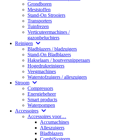
Grondboren
Meststoffen
Stand-On Strooiers
Transporters
Tuinfrezen
Verticuteermachines /
gazonbeluchters
Reinigen
Bladblazers / bladzuigers
Stand-On Bladblazers
Hakselaars / houtversnipperaars
Hogedrukreinigers
Veegmachines
Waterstofzuigers / alleszuigers
Stroom
Compressors
Energiebeheer
Smart products
Waterpompen
Accessoires
Accessoires voor…
Accumachines
Alleszuigers
Bladblazers
CombiSysteem