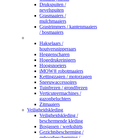
Drukspuiten /
nevelspuiten
Grasmaaiers /
mulchmaaiers
Grastrimmers / kantenmaaiers
/ bosmaaiers
_
Hakselaars /
houtversnipperaars
Heggenscharen
Hogedrukreinigers
Hoogsnoeiers
iMOW® robotmaaiers
Kettingzagen / motorzagen
Sneeuwaccessoires
Tuinfrezen / grondfrezen
Verticuteermachines /
gazonbeluchters
Zitmaaiers
Veiligheidskleding
Veiligheidskleding /
beschermende kleding
Bosjassen / werkshirts
Gezichtsbescherming /
gehoorbescherming /