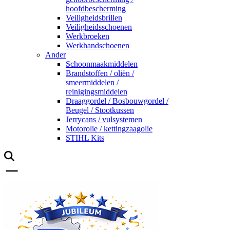
hoofdbescherming
Veiligheidsbrillen
Veiligheidsschoenen
Werkbroeken
Werkhandschoenen
Ander
Schoonmaakmiddelen
Brandstoffen / oliën /
smeermiddelen /
reinigingsmiddelen
Draaggordel / Bosbouwgordel /
Beugel / Stootkussen
Jerrycans / vulsystemen
Motorolie / kettingzaagolie
STIHL Kits