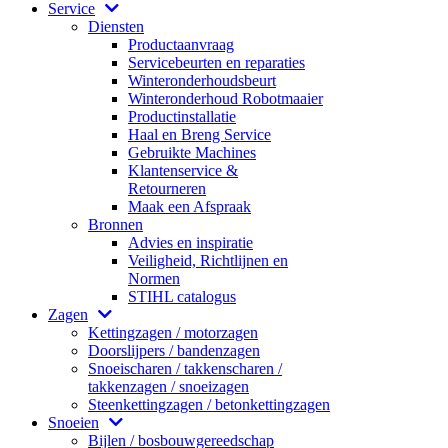
Service
Diensten
Productaanvraag
Servicebeurten en reparaties
Winteronderhoudsbeurt
Winteronderhoud Robotmaaier
Productinstallatie
Haal en Breng Service
Gebruikte Machines
Klantenservice &
Retourneren
Maak een Afspraak
Bronnen
Advies en inspiratie
Veiligheid, Richtlijnen en
Normen
STIHL catalogus
Zagen
Kettingzagen / motorzagen
Doorslijpers / bandenzagen
Snoeischaren / takkenscharen /
takkenzagen / snoeizagen
Steenkettingzagen / betonkettingzagen
Snoeien
Bijlen / bosbouwgereedschap