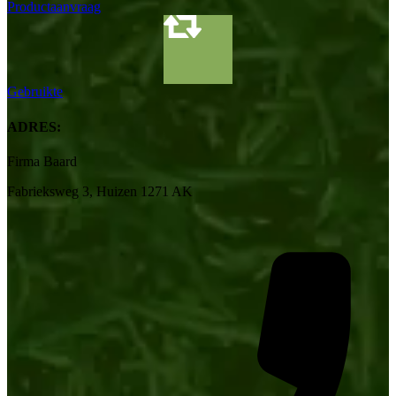
Productaanvraag
Gebruikte
ADRES:
Firma Baard
Fabrieksweg 3, Huizen 1271 AK