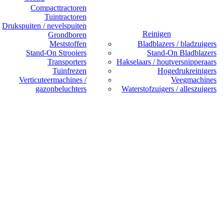
Compacttractoren
Tuintractoren
Drukspuiten / nevelspuiten
Reinigen
Grondboren
Meststoffen
Bladblazers / bladzuigers
Stand-On Strooiers
Stand-On Bladblazers
Transporters
Hakselaars / houtversnipperaars
Tuinfrezen
Hogedrukreinigers
Verticuteermachines /
Veegmachines
gazonbeluchters
Waterstofzuigers / alleszuigers