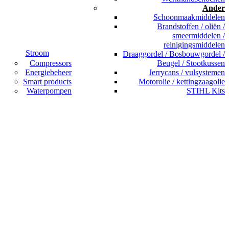
Ander
Schoonmaakmiddelen
Brandstoffen / oliën /
smeermiddelen /
reinigingsmiddelen
Stroom
Draaggordel / Bosbouwgordel /
Compressors
Beugel / Stootkussen
Energiebeheer
Jerrycans / vulsystemen
Smart products
Motorolie / kettingzaagolie
Waterpompen
STIHL Kits