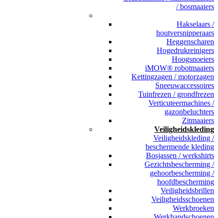
/ bosmaaiers
_
Hakselaars /
houtversnipperaars
Heggenscharen
Hogedrukreinigers
Hoogsnoeiers
iMOW® robotmaaiers
Kettingzagen / motorzagen
Sneeuwaccessoires
Tuinfrezen / grondfrezen
Verticuteermachines /
gazonbeluchters
Zitmaaiers
Veiligheidskleding
Veiligheidskleding /
beschermende kleding
Bosjassen / werkshirts
Gezichtsbescherming /
gehoorbescherming /
hoofdbescherming
Veiligheidsbrillen
Veiligheidsschoenen
Werkbroeken
Werkhandschoenen