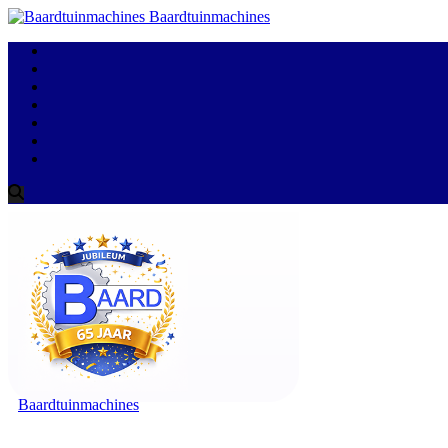
Baardtuinmachines
Baardtuinmachines