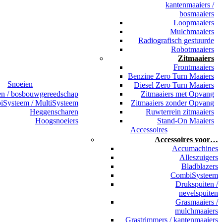
kantenmaaiers /
bosmaaiers
Loopmaaiers
Mulchmaaiers
Radiografisch gestuurde
Robotmaaiers
Zitmaaiers
Frontmaaiers
Benzine Zero Turn Maaiers
Snoeien
Diesel Zero Turn Maaiers
en / bosbouwgereedschap
Zitmaaiers met Opvang
Systeem / MultiSysteem
Zitmaaiers zonder Opvang
Heggenscharen
Ruwterrein zitmaaiers
Hoogsnoeiers
Stand-On Maaiers
Accessoires
Accessoires voor…
Accumachines
Alleszuigers
Bladblazers
CombiSysteem
Drukspuiten /
nevelspuiten
Grasmaaiers /
mulchmaaiers
Grastrimmers / kantenmaaiers