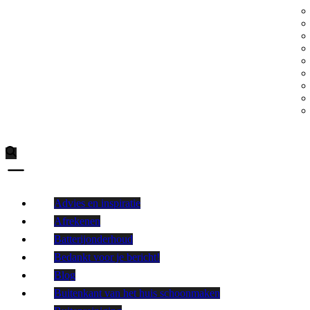
Advies en inspiratie
Afrekenen
Batterijonderhoud
Bedankt voor je bericht!
Blog
Buitenkant van het huis schoonmaken