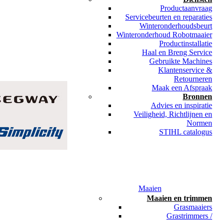
Productaanvraag
Servicebeurten en reparaties
Winteronderhoudsbeurt
Winteronderhoud Robotmaaier
Productinstallatie
Haal en Breng Service
Gebruikte Machines
Klantenservice &
Retourneren
Maak een Afspraak
Bronnen
Advies en inspiratie
Veiligheid, Richtlijnen en
Normen
STIHL catalogus
Maaien
Maaien en trimmen
Grasmaaiers
Grastrimmers /