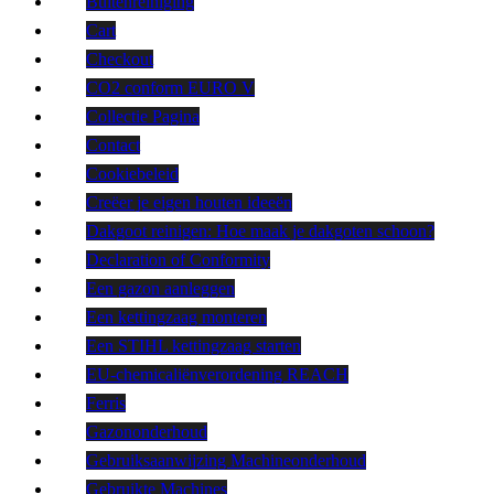
Buitenreiniging
Cart
Checkout
CO2 conform EURO V
Collectie Pagina
Contact
Cookiebeleid
Creëer je eigen houten ideeën
Dakgoot reinigen: Hoe maak je dakgoten schoon?
Declaration of Conformity
Een gazon aanleggen
Een kettingzaag monteren
Een STIHL kettingzaag starten
EU-chemicaliënverordening REACH
Ferris
Gazononderhoud
Gebruiksaanwijzing Machineonderhoud
Gebruikte Machines