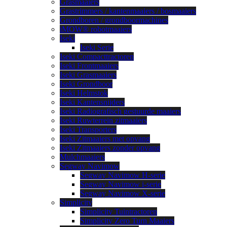
Grasmaaiers
Grastrimmers / kantenmaaiers / bosmaaiers
Grondboren / grondboormachines
iMOW® robotmaaiers
Iseki
Iseki Serie
Iseki Compacttractoren
Iseki Frontmaaiers
Iseki Grasmaaiers
Iseki Grondboor
Iseki Helmstok
Iseki Kantensnijders
Iseki Radiografisch gestuurde maaiers
Iseki Ruwterrein zitmaaiers
Iseki Transporters
Iseki Zitmaaiers met opvang
Iseki Zitmaaiers zonder opvang
Mulchmaaiers
Segway Navimow
Segway Navimow H-serie
Segway Navimow i-serie
Segway Navimow X-serie
Simplicity
Simplicity Tuintractoren
Simplicity Zero Turn Maaiers