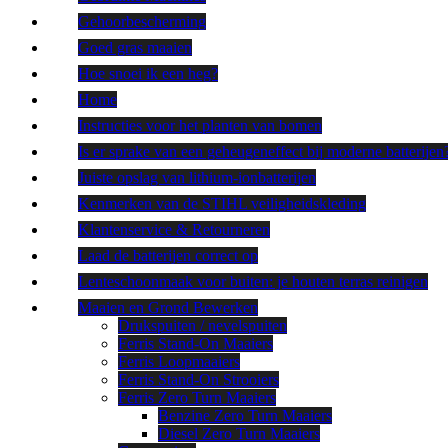
Gehoorbescherming
Goed gras maaien
Hoe snoei ik een heg?
Home
Instructies voor het planten van bomen
Is er sprake van een geheugeneffect bij moderne batterijen
Juiste opslag van lithium-ionbatterijen
Kenmerken van de STIHL veiligheidskleding
Klantenservice & Retourneren
Laad de batterijen correct op
Lenteschoonmaak voor buiten: je houten terras reinigen
Maaien en Grond Bewerken
Drukspuiten / nevelspuiten
Ferris Stand-On Maaiers
Ferris Loopmaaiers
Ferris Stand-On Strooiers
Ferris Zero Turn Maaiers
Benzine Zero Turn Maaiers
Diesel Zero Turn Maaiers