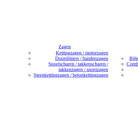
Zagen
Kettingzagen / motorzagen
Doorslijpers / bandenzagen
Bijl
Snoeischaren / takkenscharen /
Combi
takkenzagen / snoeizagen
Steenkettingzagen / betonkettingzagen