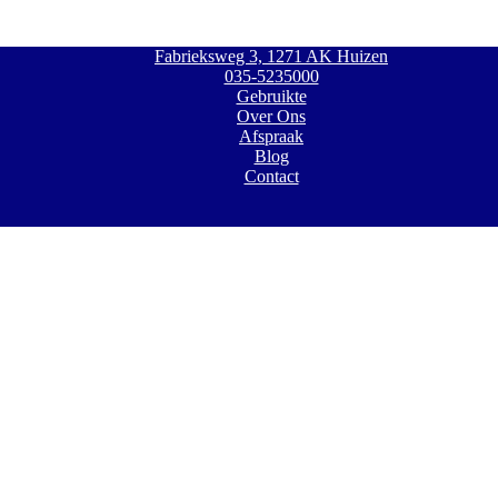
Fabrieksweg 3, 1271 AK Huizen
035-5235000
Gebruikte
Over Ons
Afspraak
Blog
Contact