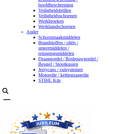
hoofdbescherming
Veiligheidsbrillen
Veiligheidsschoenen
Werkbroeken
Werkhandschoenen
Ander
Schoonmaakmiddelen
Brandstoffen / oliën /
smeermiddelen /
reinigingsmiddelen
Draaggordel / Bosbouwgordel /
Beugel / Stootkussen
Jerrycans / vulsystemen
Motorolie / kettingzaagolie
STIHL Kits