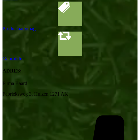
Productaanvraag
Gebruikte
ADRES:
Firma Baard
Fabrieksweg 3, Huizen 1271 AK