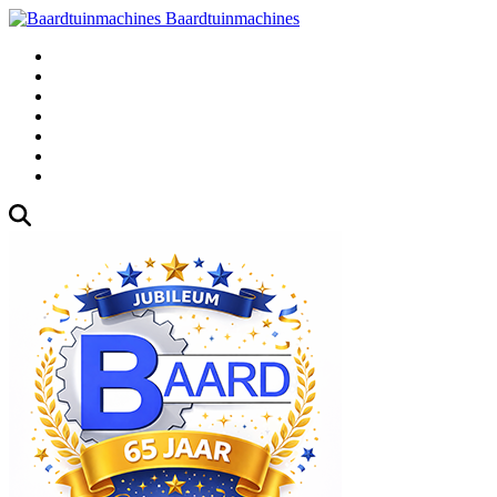
Baardtuinmachines
Fabrieksweg 3, 1271 AK Huizen
035-5235000
Gebruikte
Over Ons
Afspraak
Blog
Contact