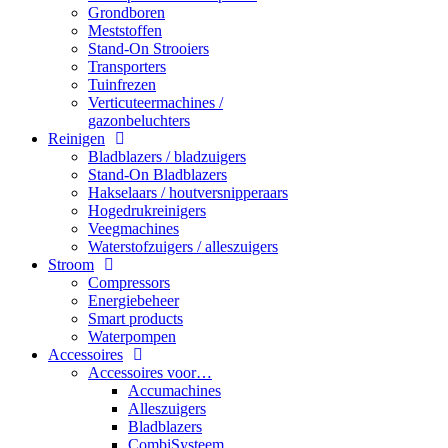
Grondboren
Meststoffen
Stand-On Strooiers
Transporters
Tuinfrezen
Verticuteermachines /
gazonbeluchters
Reinigen
Bladblazers / bladzuigers
Stand-On Bladblazers
Hakselaars / houtversnipperaars
Hogedrukreinigers
Veegmachines
Waterstofzuigers / alleszuigers
Stroom
Compressors
Energiebeheer
Smart products
Waterpompen
Accessoires
Accessoires voor…
Accumachines
Alleszuigers
Bladblazers
CombiSysteem