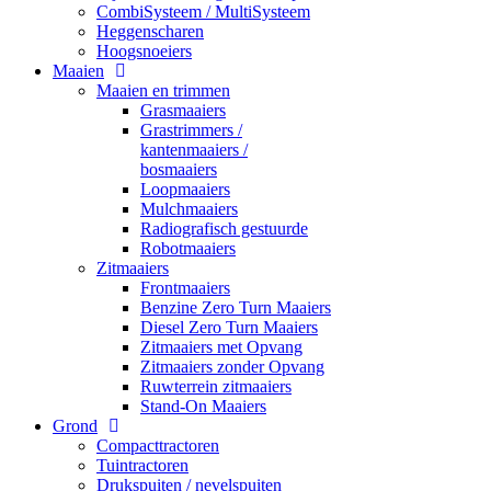
CombiSysteem / MultiSysteem
Heggenscharen
Hoogsnoeiers
Maaien
Maaien en trimmen
Grasmaaiers
Grastrimmers /
kantenmaaiers /
bosmaaiers
Loopmaaiers
Mulchmaaiers
Radiografisch gestuurde
Robotmaaiers
Zitmaaiers
Frontmaaiers
Benzine Zero Turn Maaiers
Diesel Zero Turn Maaiers
Zitmaaiers met Opvang
Zitmaaiers zonder Opvang
Ruwterrein zitmaaiers
Stand-On Maaiers
Grond
Compacttractoren
Tuintractoren
Drukspuiten / nevelspuiten