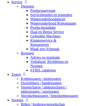
Service
Diensten
Productaanvraag
Servicebeurten en reparaties
Winteronderhoudsbeurt
Winteronderhoud Robotmaaier
Productinstallatie
Haal en Breng Service
Gebruikte Machines
Klantenservice &
Retourneren
Maak een Afspraak
Bronnen
Advies en inspiratie
Veiligheid, Richtlijnen en
Normen
STIHL catalogus
Zagen
Kettingzagen / motorzagen
Doorslijpers / bandenzagen
Snoeischaren / takkenscharen /
takkenzagen / snoeizagen
Steenkettingzagen / betonkettingzagen
Snoeien
Bijlen / bosbouwgereedschap