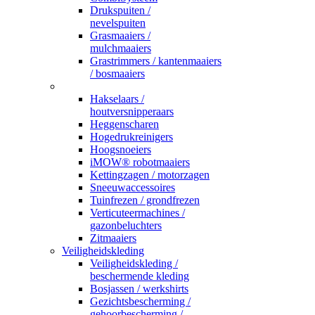
Drukspuiten /
nevelspuiten
Grasmaaiers /
mulchmaaiers
Grastrimmers / kantenmaaiers
/ bosmaaiers
_
Hakselaars /
houtversnipperaars
Heggenscharen
Hogedrukreinigers
Hoogsnoeiers
iMOW® robotmaaiers
Kettingzagen / motorzagen
Sneeuwaccessoires
Tuinfrezen / grondfrezen
Verticuteermachines /
gazonbeluchters
Zitmaaiers
Veiligheidskleding
Veiligheidskleding /
beschermende kleding
Bosjassen / werkshirts
Gezichtsbescherming /
gehoorbescherming /