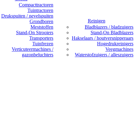
Compacttractoren
Tuintractoren
Drukspuiten / nevelspuiten
Reinigen
Grondboren
Meststoffen
Bladblazers / bladzuigers
Stand-On Strooiers
Stand-On Bladblazers
Transporters
Hakselaars / houtversnipperaars
Tuinfrezen
Hogedrukreinigers
Verticuteermachines /
Veegmachines
gazonbeluchters
Waterstofzuigers / alleszuigers