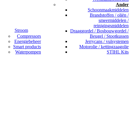
Ander
Schoonmaakmiddelen
Brandstoffen / oliën /
smeermiddelen /
reinigingsmiddelen
Stroom
Draaggordel / Bosbouwgordel /
Compressors
Beugel / Stootkussen
Energiebeheer
Jerrycans / vulsystemen
Smart products
Motorolie / kettingzaagolie
Waterpompen
STIHL Kits