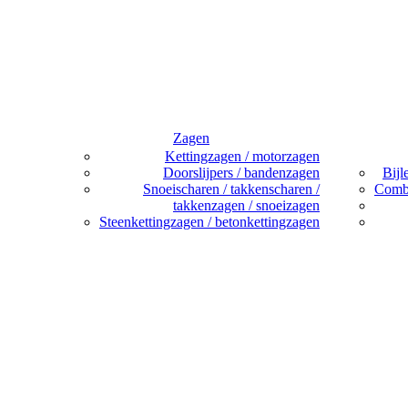
Zagen
Kettingzagen / motorzagen
Doorslijpers / bandenzagen
Bijl
Snoeischaren / takkenscharen /
Combi
takkenzagen / snoeizagen
Steenkettingzagen / betonkettingzagen