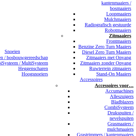
kantenmaaiers /
bosmaaiers
Loopmaaiers
Mulchmaaiers
Radiografisch gestuurde
Robotmaaiers
Zitmaaiers
Frontmaaiers
Benzine Zero Turn Maaiers
Snoeien
Diesel Zero Turn Maaiers
en / bosbouwgereedschap
Zitmaaiers met Opvang
Systeem / MultiSysteem
Zitmaaiers zonder Opvang
Heggenscharen
Ruwterrein zitmaaiers
Hoogsnoeiers
Stand-On Maaiers
Accessoires
Accessoires voor…
Accumachines
Alleszuigers
Bladblazers
CombiSysteem
Drukspuiten /
nevelspuiten
Grasmaaiers /
mulchmaaiers
Grastrimmers / kantenmaaiers