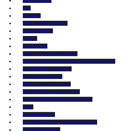
Buitenreiniging
Cart
Checkout
CO2 conform EURO V
Collectie Pagina
Contact
Cookiebeleid
Creëer je eigen houten ideeën
Dakgoot reinigen: Hoe maak je dakgoten schoon?
Declaration of Conformity
Een gazon aanleggen
Een kettingzaag monteren
Een STIHL kettingzaag starten
EU-chemicaliënverordening REACH
Ferris
Gazononderhoud
Gebruiksaanwijzing Machineonderhoud
Gebruikte Machines