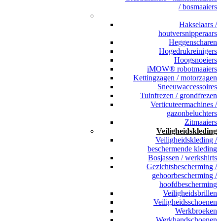
/ bosmaaiers
_
Hakselaars /
houtversnipperaars
Heggenscharen
Hogedrukreinigers
Hoogsnoeiers
iMOW® robotmaaiers
Kettingzagen / motorzagen
Sneeuwaccessoires
Tuinfrezen / grondfrezen
Verticuteermachines /
gazonbeluchters
Zitmaaiers
Veiligheidskleding
Veiligheidskleding /
beschermende kleding
Bosjassen / werkshirts
Gezichtsbescherming /
gehoorbescherming /
hoofdbescherming
Veiligheidsbrillen
Veiligheidsschoenen
Werkbroeken
Werkhandschoenen