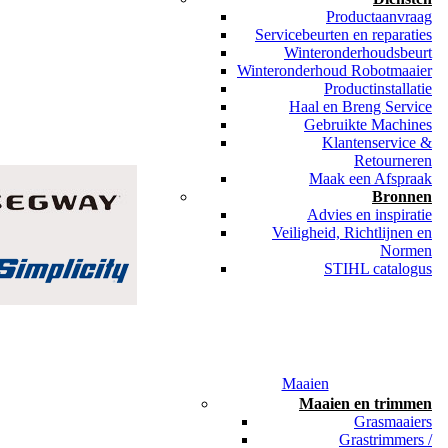
Productaanvraag
Servicebeurten en reparaties
Winteronderhoudsbeurt
Winteronderhoud Robotmaaier
Productinstallatie
Haal en Breng Service
Gebruikte Machines
Klantenservice &
Retourneren
Maak een Afspraak
Bronnen
Advies en inspiratie
Veiligheid, Richtlijnen en
Normen
STIHL catalogus
Maaien
Maaien en trimmen
Grasmaaiers
Grastrimmers /