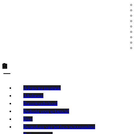
Advies en inspiratie
Afrekenen
Batterijonderhoud
Bedankt voor je bericht!
Blog
Buitenkant van het huis schoonmaken