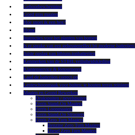
Gehoorbescherming
Goed gras maaien
Hoe snoei ik een heg?
Home
Instructies voor het planten van bomen
Is er sprake van een geheugeneffect bij moderne batterijen
Juiste opslag van lithium-ionbatterijen
Kenmerken van de STIHL veiligheidskleding
Klantenservice & Retourneren
Laad de batterijen correct op
Lenteschoonmaak voor buiten: je houten terras reinigen
Maaien en Grond Bewerken
Drukspuiten / nevelspuiten
Ferris Stand-On Maaiers
Ferris Loopmaaiers
Ferris Stand-On Strooiers
Ferris Zero Turn Maaiers
Benzine Zero Turn Maaiers
Diesel Zero Turn Maaiers