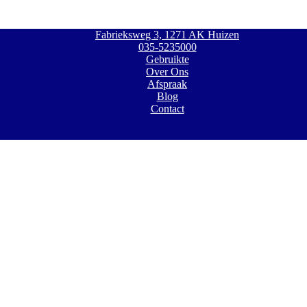
Fabrieksweg 3, 1271 AK Huizen
035-5235000
Gebruikte
Over Ons
Afspraak
Blog
Contact