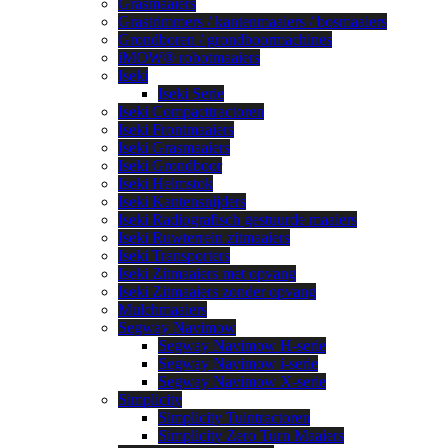
Grasmaaiers
Grastrimmers / kantenmaaiers / bosmaaiers
Grondboren / grondboormachines
iMOW® robotmaaiers
Iseki
Iseki Serie
Iseki Compacttractoren
Iseki Frontmaaiers
Iseki Grasmaaiers
Iseki Grondboor
Iseki Helmstok
Iseki Kantensnijders
Iseki Radiografisch gestuurde maaiers
Iseki Ruwterrein zitmaaiers
Iseki Transporters
Iseki Zitmaaiers met opvang
Iseki Zitmaaiers zonder opvang
Mulchmaaiers
Segway Navimow
Segway Navimow H-serie
Segway Navimow i-serie
Segway Navimow X-serie
Simplicity
Simplicity Tuintractoren
Simplicity Zero Turn Maaiers