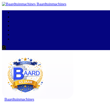
Baardtuinmachines
Baardtuinmachines