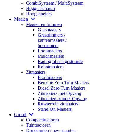
CombiSysteem / MultiSysteem
Heggenscharen
Hoogsnoeiers
Maaien
Maaien en trimmen
Grasmaaiers
Grastrimmers /
kantenmaaiers /
bosmaaiers
Loopmaaiers
Mulchmaaiers
Radiografisch gestuurde
Robotmaaiers
Zitmaaiers
Frontmaaiers
Benzine Zero Turn Maaiers
Diesel Zero Turn Maaiers
Zitmaaiers met Opvang
Zitmaaiers zonder Opvang
Ruwterrein zitmaaiers
Stand-On Maaiers
Grond
Compacttractoren
Tuintractoren
Drukspuiten / nevelspuiten