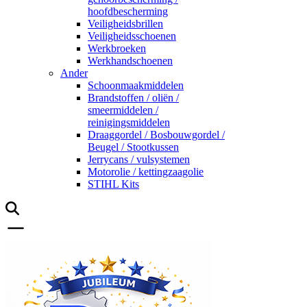
hoofdbescherming
Veiligheidsbrillen
Veiligheidsschoenen
Werkbroeken
Werkhandschoenen
Ander
Schoonmaakmiddelen
Brandstoffen / oliën /
smeermiddelen /
reinigingsmiddelen
Draaggordel / Bosbouwgordel /
Beugel / Stootkussen
Jerrycans / vulsystemen
Motorolie / kettingzaagolie
STIHL Kits