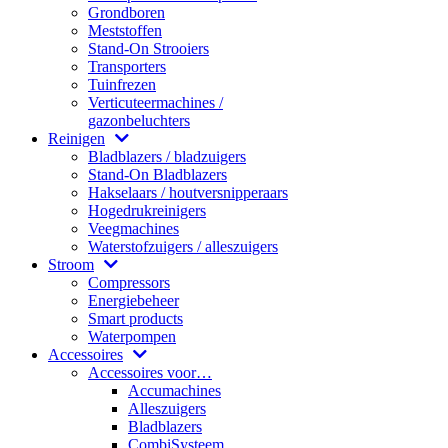
Grondboren
Meststoffen
Stand-On Strooiers
Transporters
Tuinfrezen
Verticuteermachines /
gazonbeluchters
Reinigen
Bladblazers / bladzuigers
Stand-On Bladblazers
Hakselaars / houtversnipperaars
Hogedrukreinigers
Veegmachines
Waterstofzuigers / alleszuigers
Stroom
Compressors
Energiebeheer
Smart products
Waterpompen
Accessoires
Accessoires voor…
Accumachines
Alleszuigers
Bladblazers
CombiSysteem