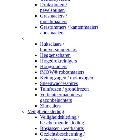
Drukspuiten /
nevelspuiten
Grasmaaiers /
mulchmaaiers
Grastrimmers / kantenmaaiers
/ bosmaaiers
_
Hakselaars /
houtversnipperaars
Heggenscharen
Hogedrukreinigers
Hoogsnoeiers
iMOW® robotmaaiers
Kettingzagen / motorzagen
Sneeuwaccessoires
Tuinfrezen / grondfrezen
Verticuteermachines /
gazonbeluchters
Zitmaaiers
Veiligheidskleding
Veiligheidskleding /
beschermende kleding
Bosjassen / werkshirts
Gezichtsbescherming /
gehoorbescherming /