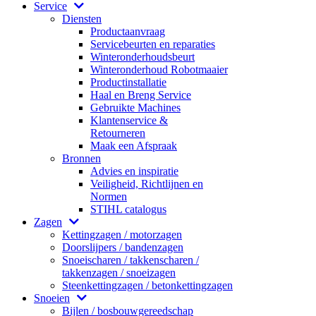
Service
Diensten
Productaanvraag
Servicebeurten en reparaties
Winteronderhoudsbeurt
Winteronderhoud Robotmaaier
Productinstallatie
Haal en Breng Service
Gebruikte Machines
Klantenservice &
Retourneren
Maak een Afspraak
Bronnen
Advies en inspiratie
Veiligheid, Richtlijnen en
Normen
STIHL catalogus
Zagen
Kettingzagen / motorzagen
Doorslijpers / bandenzagen
Snoeischaren / takkenscharen /
takkenzagen / snoeizagen
Steenkettingzagen / betonkettingzagen
Snoeien
Bijlen / bosbouwgereedschap