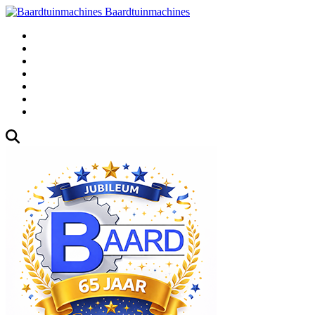
Baardtuinmachines
Fabrieksweg 3, 1271 AK Huizen
035-5235000
Gebruikte
Over Ons
Afspraak
Blog
Contact