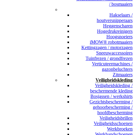
/ bosmaaiers
_
Hakselaars /
houtversnipperaars
Heggenscharen
Hogedrukreinigers
Hoogsnoeiers
iMOW® robotmaaiers
Kettingzagen / motorzagen
Sneeuwaccessoires
Tuinfrezen / grondfrezen
Verticuteermachines /
gazonbeluchters
Zitmaaiers
Veiligheidskleding
Veiligheidskleding /
beschermende kleding
Bosjassen / werkshirts
Gezichtsbescherming /
gehoorbescherming /
hoofdbescherming
Veiligheidsbrillen
Veiligheidsschoenen
Werkbroeken
Werkhandschoenen