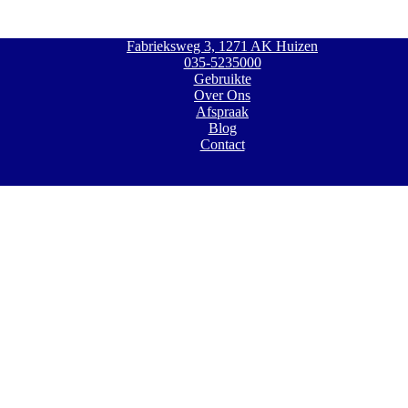
Fabrieksweg 3, 1271 AK Huizen
035-5235000
Gebruikte
Over Ons
Afspraak
Blog
Contact