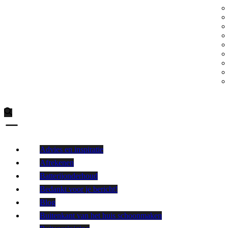
Advies en inspiratie
Afrekenen
Batterijonderhoud
Bedankt voor je bericht!
Blog
Buitenkant van het huis schoonmaken