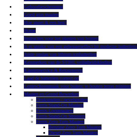
Gehoorbescherming
Goed gras maaien
Hoe snoei ik een heg?
Home
Instructies voor het planten van bomen
Is er sprake van een geheugeneffect bij moderne batterijen
Juiste opslag van lithium-ionbatterijen
Kenmerken van de STIHL veiligheidskleding
Klantenservice & Retourneren
Laad de batterijen correct op
Lenteschoonmaak voor buiten: je houten terras reinigen
Maaien en Grond Bewerken
Drukspuiten / nevelspuiten
Ferris Stand-On Maaiers
Ferris Loopmaaiers
Ferris Stand-On Strooiers
Ferris Zero Turn Maaiers
Benzine Zero Turn Maaiers
Diesel Zero Turn Maaiers