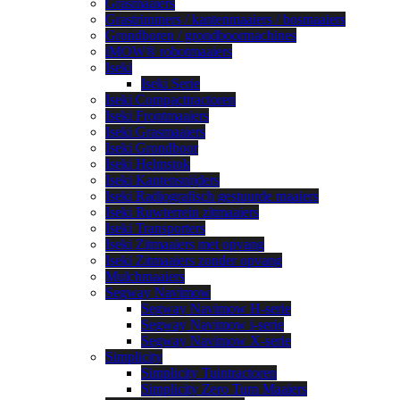
Grasmaaiers
Grastrimmers / kantenmaaiers / bosmaaiers
Grondboren / grondboormachines
iMOW® robotmaaiers
Iseki
Iseki Serie
Iseki Compacttractoren
Iseki Frontmaaiers
Iseki Grasmaaiers
Iseki Grondboor
Iseki Helmstok
Iseki Kantensnijders
Iseki Radiografisch gestuurde maaiers
Iseki Ruwterrein zitmaaiers
Iseki Transporters
Iseki Zitmaaiers met opvang
Iseki Zitmaaiers zonder opvang
Mulchmaaiers
Segway Navimow
Segway Navimow H-serie
Segway Navimow i-serie
Segway Navimow X-serie
Simplicity
Simplicity Tuintractoren
Simplicity Zero Turn Maaiers