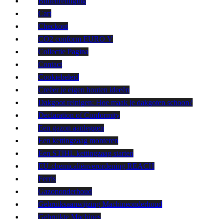
Buitenreiniging
Cart
Checkout
CO2 conform EURO V
Collectie Pagina
Contact
Cookiebeleid
Creëer je eigen houten ideeën
Dakgoot reinigen: Hoe maak je dakgoten schoon?
Declaration of Conformity
Een gazon aanleggen
Een kettingzaag monteren
Een STIHL kettingzaag starten
EU-chemicaliënverordening REACH
Ferris
Gazononderhoud
Gebruiksaanwijzing Machineonderhoud
Gebruikte Machines