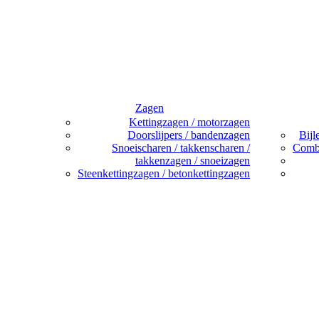
Zagen
Kettingzagen / motorzagen
Doorslijpers / bandenzagen
Bijl
Snoeischaren / takkenscharen /
Combi
takkenzagen / snoeizagen
Steenkettingzagen / betonkettingzagen