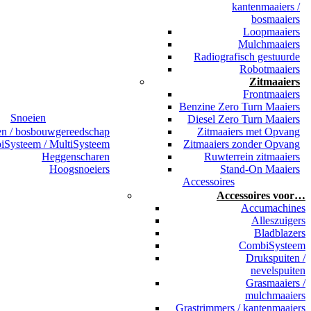
kantenmaaiers /
bosmaaiers
Loopmaaiers
Mulchmaaiers
Radiografisch gestuurde
Robotmaaiers
Zitmaaiers
Frontmaaiers
Benzine Zero Turn Maaiers
Snoeien
Diesel Zero Turn Maaiers
en / bosbouwgereedschap
Zitmaaiers met Opvang
Systeem / MultiSysteem
Zitmaaiers zonder Opvang
Heggenscharen
Ruwterrein zitmaaiers
Hoogsnoeiers
Stand-On Maaiers
Accessoires
Accessoires voor…
Accumachines
Alleszuigers
Bladblazers
CombiSysteem
Drukspuiten /
nevelspuiten
Grasmaaiers /
mulchmaaiers
Grastrimmers / kantenmaaiers