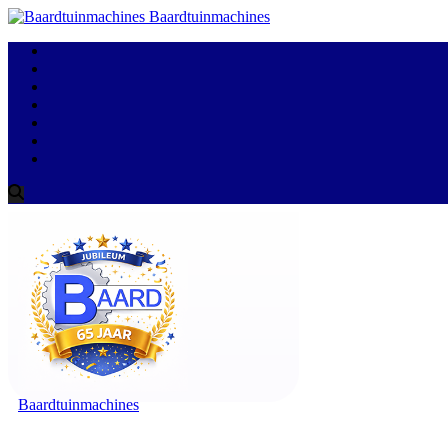
Baardtuinmachines
Baardtuinmachines