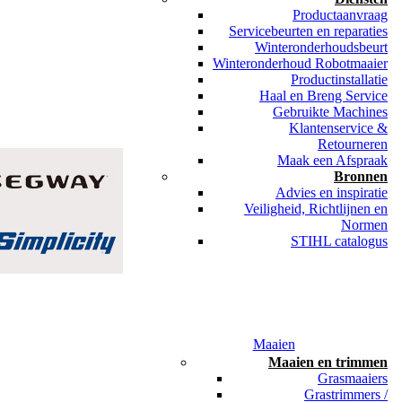
Productaanvraag
Servicebeurten en reparaties
Winteronderhoudsbeurt
Winteronderhoud Robotmaaier
Productinstallatie
Haal en Breng Service
Gebruikte Machines
Klantenservice &
Retourneren
Maak een Afspraak
Bronnen
Advies en inspiratie
Veiligheid, Richtlijnen en
Normen
STIHL catalogus
Maaien
Maaien en trimmen
Grasmaaiers
Grastrimmers /