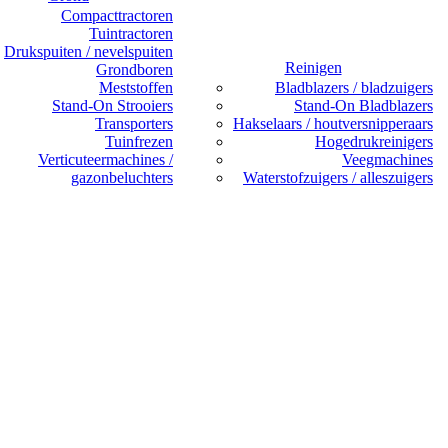
Compacttractoren
Tuintractoren
Drukspuiten / nevelspuiten
Reinigen
Grondboren
Meststoffen
Bladblazers / bladzuigers
Stand-On Strooiers
Stand-On Bladblazers
Transporters
Hakselaars / houtversnipperaars
Tuinfrezen
Hogedrukreinigers
Verticuteermachines /
Veegmachines
gazonbeluchters
Waterstofzuigers / alleszuigers