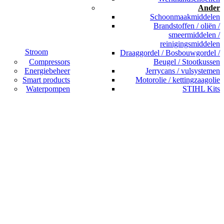
Ander
Schoonmaakmiddelen
Brandstoffen / oliën /
smeermiddelen /
reinigingsmiddelen
Stroom
Draaggordel / Bosbouwgordel /
Compressors
Beugel / Stootkussen
Energiebeheer
Jerrycans / vulsystemen
Smart products
Motorolie / kettingzaagolie
Waterpompen
STIHL Kits