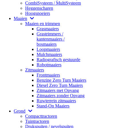
CombiSysteem / MultiSysteem
Heggenscharen
Hoogsnoeiers
Maaien
Maaien en trimmen
Grasmaaiers
Grastrimmers /
kantenmaaiers /
bosmaaiers
Loopmaaiers
Mulchmaaiers
Radiografisch gestuurde
Robotmaaiers
Zitmaaiers
Frontmaaiers
Benzine Zero Turn Maaiers
Diesel Zero Turn Maaiers
Zitmaaiers met Opvang
Zitmaaiers zonder Opvang
Ruwterrein zitmaaiers
Stand-On Maaiers
Grond
Compacttractoren
Tuintractoren
Drukspuiten / nevelspuiten