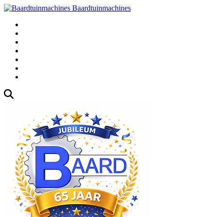
Baardtuinmachines
Fabrieksweg 3, 1271 AK Huizen
035-5235000
Gebruikte
Over Ons
Afspraak
Blog
Contact