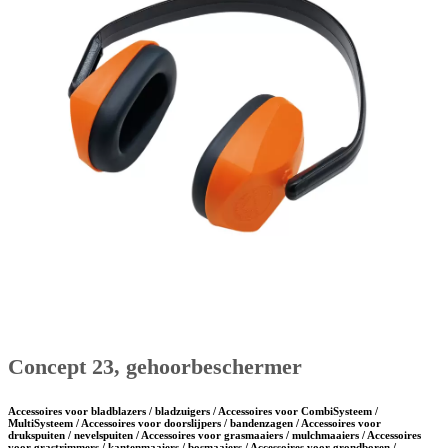
Concept 23, gehoorbeschermer
Accessoires voor bladblazers / bladzuigers / Accessoires voor CombiSysteem /
MultiSysteem / Accessoires voor doorslijpers / bandenzagen / Accessoires voor
drukspuiten / nevelspuiten / Accessoires voor grasmaaiers / mulchmaaiers / Accessoires
voor grastrimmers / kantenmaaiers / bosmaaiers / Accessoires voor grondboren /