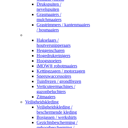
Drukspuiten /
nevelspuiten
Grasmaaiers /
mulchmaaiers
Grastrimmers / kantenmaaiers
/ bosmaaiers
_
Hakselaars /
houtversnipperaars
Heggenscharen
Hogedrukreinigers
Hoogsnoeiers
iMOW® robotmaaiers
Kettingzagen / motorzagen
Sneeuwaccessoires
Tuinfrezen / grondfrezen
Verticuteermachines /
gazonbeluchters
Zitmaaiers
Veiligheidskleding
Veiligheidskleding /
beschermende kleding
Bosjassen / werkshirts
Gezichtsbescherming /
gehoorbescherming /