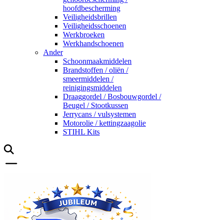
hoofdbescherming
Veiligheidsbrillen
Veiligheidsschoenen
Werkbroeken
Werkhandschoenen
Ander
Schoonmaakmiddelen
Brandstoffen / oliën /
smeermiddelen /
reinigingsmiddelen
Draaggordel / Bosbouwgordel /
Beugel / Stootkussen
Jerrycans / vulsystemen
Motorolie / kettingzaagolie
STIHL Kits