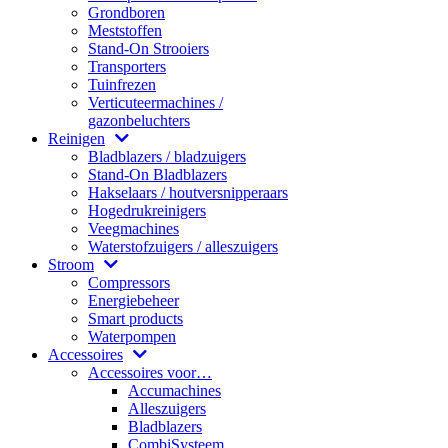
Grondboren
Meststoffen
Stand-On Strooiers
Transporters
Tuinfrezen
Verticuteermachines /
gazonbeluchters
Reinigen
Bladblazers / bladzuigers
Stand-On Bladblazers
Hakselaars / houtversnipperaars
Hogedrukreinigers
Veegmachines
Waterstofzuigers / alleszuigers
Stroom
Compressors
Energiebeheer
Smart products
Waterpompen
Accessoires
Accessoires voor…
Accumachines
Alleszuigers
Bladblazers
CombiSysteem