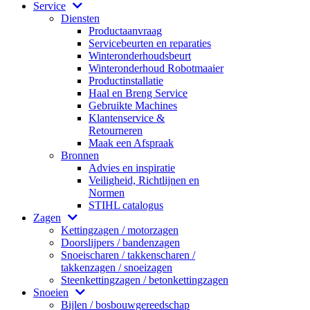
Service
Diensten
Productaanvraag
Servicebeurten en reparaties
Winteronderhoudsbeurt
Winteronderhoud Robotmaaier
Productinstallatie
Haal en Breng Service
Gebruikte Machines
Klantenservice &
Retourneren
Maak een Afspraak
Bronnen
Advies en inspiratie
Veiligheid, Richtlijnen en
Normen
STIHL catalogus
Zagen
Kettingzagen / motorzagen
Doorslijpers / bandenzagen
Snoeischaren / takkenscharen /
takkenzagen / snoeizagen
Steenkettingzagen / betonkettingzagen
Snoeien
Bijlen / bosbouwgereedschap