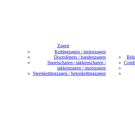
Zagen
Kettingzagen / motorzagen
Doorslijpers / bandenzagen
Bijl
Snoeischaren / takkenscharen /
Combi
takkenzagen / snoeizagen
Steenkettingzagen / betonkettingzagen