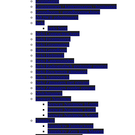
Grasmaaiers
Grastrimmers / kantenmaaiers / bosmaaiers
Grondboren / grondboormachines
iMOW® robotmaaiers
Iseki
Iseki Serie
Iseki Compacttractoren
Iseki Frontmaaiers
Iseki Grasmaaiers
Iseki Grondboor
Iseki Helmstok
Iseki Kantensnijders
Iseki Radiografisch gestuurde maaiers
Iseki Ruwterrein zitmaaiers
Iseki Transporters
Iseki Zitmaaiers met opvang
Iseki Zitmaaiers zonder opvang
Mulchmaaiers
Segway Navimow
Segway Navimow H-serie
Segway Navimow i-serie
Segway Navimow X-serie
Simplicity
Simplicity Tuintractoren
Simplicity Zero Turn Maaiers