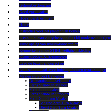
Gehoorbescherming
Goed gras maaien
Hoe snoei ik een heg?
Home
Instructies voor het planten van bomen
Is er sprake van een geheugeneffect bij moderne batterijen
Juiste opslag van lithium-ionbatterijen
Kenmerken van de STIHL veiligheidskleding
Klantenservice & Retourneren
Laad de batterijen correct op
Lenteschoonmaak voor buiten: je houten terras reinigen
Maaien en Grond Bewerken
Drukspuiten / nevelspuiten
Ferris Stand-On Maaiers
Ferris Loopmaaiers
Ferris Stand-On Strooiers
Ferris Zero Turn Maaiers
Benzine Zero Turn Maaiers
Diesel Zero Turn Maaiers