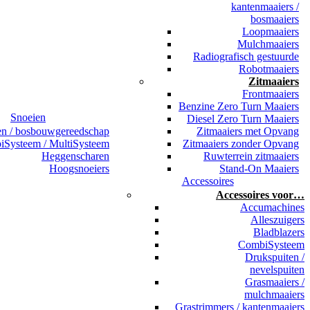
kantenmaaiers /
bosmaaiers
Loopmaaiers
Mulchmaaiers
Radiografisch gestuurde
Robotmaaiers
Zitmaaiers
Frontmaaiers
Benzine Zero Turn Maaiers
Snoeien
Diesel Zero Turn Maaiers
en / bosbouwgereedschap
Zitmaaiers met Opvang
Systeem / MultiSysteem
Zitmaaiers zonder Opvang
Heggenscharen
Ruwterrein zitmaaiers
Hoogsnoeiers
Stand-On Maaiers
Accessoires
Accessoires voor…
Accumachines
Alleszuigers
Bladblazers
CombiSysteem
Drukspuiten /
nevelspuiten
Grasmaaiers /
mulchmaaiers
Grastrimmers / kantenmaaiers