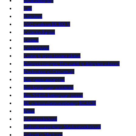
Buitenreiniging
Cart
Checkout
CO2 conform EURO V
Collectie Pagina
Contact
Cookiebeleid
Creëer je eigen houten ideeën
Dakgoot reinigen: Hoe maak je dakgoten schoon?
Declaration of Conformity
Een gazon aanleggen
Een kettingzaag monteren
Een STIHL kettingzaag starten
EU-chemicaliënverordening REACH
Ferris
Gazononderhoud
Gebruiksaanwijzing Machineonderhoud
Gebruikte Machines