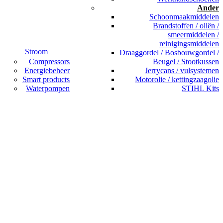
Ander
Schoonmaakmiddelen
Brandstoffen / oliën /
smeermiddelen /
reinigingsmiddelen
Stroom
Draaggordel / Bosbouwgordel /
Compressors
Beugel / Stootkussen
Energiebeheer
Jerrycans / vulsystemen
Smart products
Motorolie / kettingzaagolie
Waterpompen
STIHL Kits