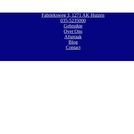
Fabrieksweg 3, 1271 AK Huizen
035-5235000
Gebruikte
Over Ons
Afspraak
Blog
Contact