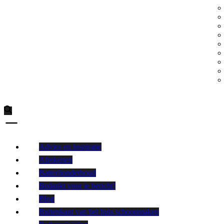
Advies en inspiratie
Afrekenen
Batterijonderhoud
Bedankt voor je bericht!
Blog
Buitenkant van het huis schoonmaken