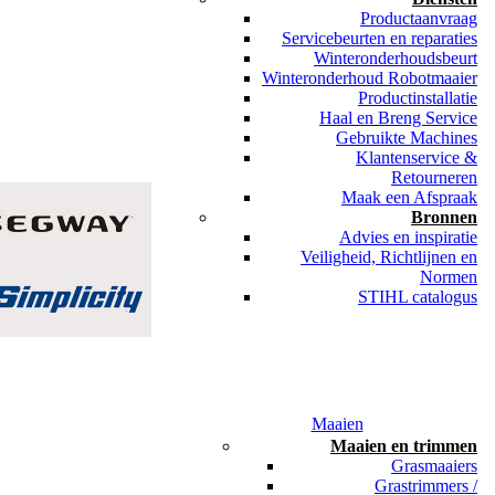
Productaanvraag
Servicebeurten en reparaties
Winteronderhoudsbeurt
Winteronderhoud Robotmaaier
Productinstallatie
Haal en Breng Service
Gebruikte Machines
Klantenservice &
Retourneren
Maak een Afspraak
Bronnen
Advies en inspiratie
Veiligheid, Richtlijnen en
Normen
STIHL catalogus
Maaien
Maaien en trimmen
Grasmaaiers
Grastrimmers /