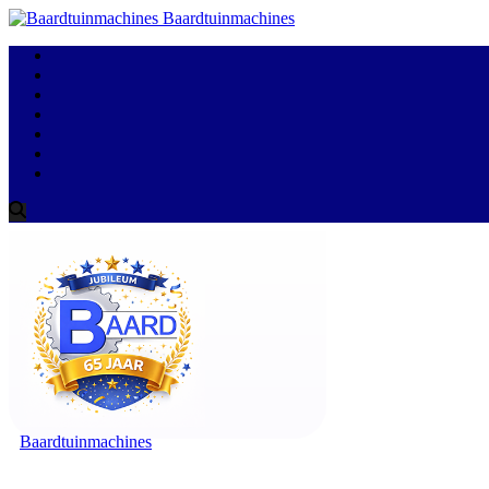
Baardtuinmachines
Baardtuinmachines