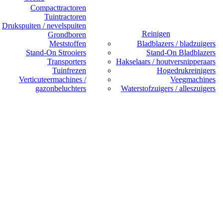
Compacttractoren
Tuintractoren
Drukspuiten / nevelspuiten
Reinigen
Grondboren
Meststoffen
Bladblazers / bladzuigers
Stand-On Strooiers
Stand-On Bladblazers
Transporters
Hakselaars / houtversnipperaars
Tuinfrezen
Hogedrukreinigers
Verticuteermachines /
Veegmachines
gazonbeluchters
Waterstofzuigers / alleszuigers