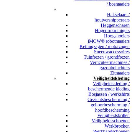
/ bosmaaiers
_
Hakselaars /
houtversnipperaars
Heggenscharen
Hogedrukreinigers
Hoogsnoeiers
iMOW® robotmaaiers
Kettingzagen / motorzagen
Sneeuwaccessoires
Tuinfrezen / grondfrezen
Verticuteermachines /
gazonbeluchters
Zitmaaiers
Veiligheidskleding
Veiligheidskleding /
beschermende kleding
Bosjassen / werkshirts
Gezichtsbescherming /
gehoorbescherming /
hoofdbescherming
Veiligheidsbrillen
Veiligheidsschoenen
Werkbroeken
Werkhandschoenen