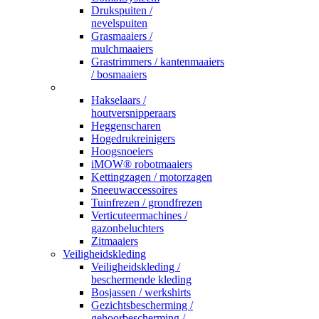
Drukspuiten /
nevelspuiten
Grasmaaiers /
mulchmaaiers
Grastrimmers / kantenmaaiers
/ bosmaaiers
_
Hakselaars /
houtversnipperaars
Heggenscharen
Hogedrukreinigers
Hoogsnoeiers
iMOW® robotmaaiers
Kettingzagen / motorzagen
Sneeuwaccessoires
Tuinfrezen / grondfrezen
Verticuteermachines /
gazonbeluchters
Zitmaaiers
Veiligheidskleding
Veiligheidskleding /
beschermende kleding
Bosjassen / werkshirts
Gezichtsbescherming /
gehoorbescherming /