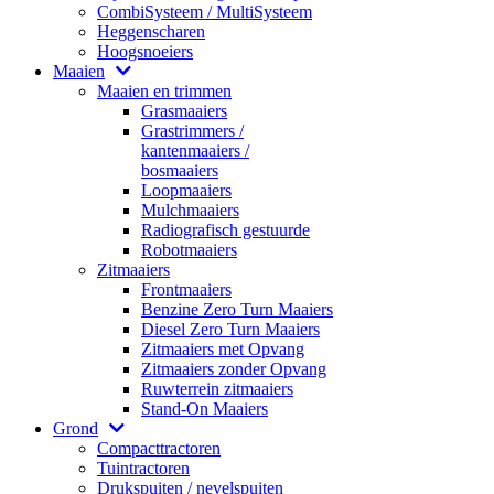
CombiSysteem / MultiSysteem
Heggenscharen
Hoogsnoeiers
Maaien
Maaien en trimmen
Grasmaaiers
Grastrimmers /
kantenmaaiers /
bosmaaiers
Loopmaaiers
Mulchmaaiers
Radiografisch gestuurde
Robotmaaiers
Zitmaaiers
Frontmaaiers
Benzine Zero Turn Maaiers
Diesel Zero Turn Maaiers
Zitmaaiers met Opvang
Zitmaaiers zonder Opvang
Ruwterrein zitmaaiers
Stand-On Maaiers
Grond
Compacttractoren
Tuintractoren
Drukspuiten / nevelspuiten