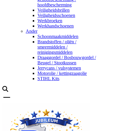
hoofdbescherming
Veiligheidsbrillen
Veiligheidsschoenen
Werkbroeken
Werkhandschoenen
Ander
Schoonmaakmiddelen
Brandstoffen / oliën /
smeermiddelen /
reinigingsmiddelen
Draaggordel / Bosbouwgordel /
Beugel / Stootkussen
Jerrycans / vulsystemen
Motorolie / kettingzaagolie
STIHL Kits