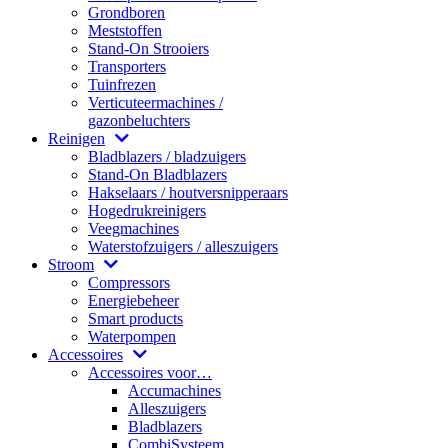
Grondboren
Meststoffen
Stand-On Strooiers
Transporters
Tuinfrezen
Verticuteermachines /
gazonbeluchters
Reinigen
Bladblazers / bladzuigers
Stand-On Bladblazers
Hakselaars / houtversnipperaars
Hogedrukreinigers
Veegmachines
Waterstofzuigers / alleszuigers
Stroom
Compressors
Energiebeheer
Smart products
Waterpompen
Accessoires
Accessoires voor…
Accumachines
Alleszuigers
Bladblazers
CombiSysteem