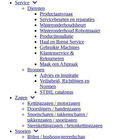
Service
Diensten
Productaanvraag
Servicebeurten en reparaties
Winteronderhoudsbeurt
Winteronderhoud Robotmaaier
Productinstallatie
Haal en Breng Service
Gebruikte Machines
Klantenservice &
Retourneren
Maak een Afspraak
Bronnen
Advies en inspiratie
Veiligheid, Richtlijnen en
Normen
STIHL catalogus
Zagen
Kettingzagen / motorzagen
Doorslijpers / bandenzagen
Snoeischaren / takkenscharen /
takkenzagen / snoeizagen
Steenkettingzagen / betonkettingzagen
Snoeien
Bijlen / bosbouwgereedschap