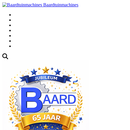
Baardtuinmachines
Fabrieksweg 3, 1271 AK Huizen
035-5235000
Gebruikte
Over Ons
Afspraak
Blog
Contact