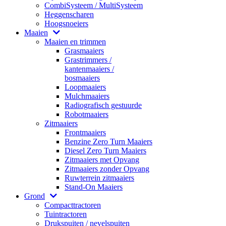
CombiSysteem / MultiSysteem
Heggenscharen
Hoogsnoeiers
Maaien
Maaien en trimmen
Grasmaaiers
Grastrimmers /
kantenmaaiers /
bosmaaiers
Loopmaaiers
Mulchmaaiers
Radiografisch gestuurde
Robotmaaiers
Zitmaaiers
Frontmaaiers
Benzine Zero Turn Maaiers
Diesel Zero Turn Maaiers
Zitmaaiers met Opvang
Zitmaaiers zonder Opvang
Ruwterrein zitmaaiers
Stand-On Maaiers
Grond
Compacttractoren
Tuintractoren
Drukspuiten / nevelspuiten