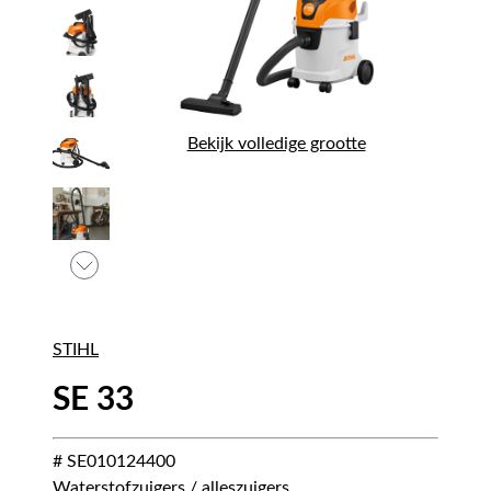
Bekijk volledige grootte
STIHL
SE 33
# SE010124400
Waterstofzuigers / alleszuigers