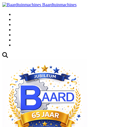
Baardtuinmachines
Fabrieksweg 3, 1271 AK Huizen
035-5235000
Gebruikte
Over Ons
Afspraak
Blog
Contact