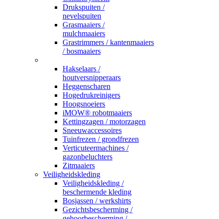
Drukspuiten /
nevelspuiten
Grasmaaiers /
mulchmaaiers
Grastrimmers / kantenmaaiers
/ bosmaaiers
_
Hakselaars /
houtversnipperaars
Heggenscharen
Hogedrukreinigers
Hoogsnoeiers
iMOW® robotmaaiers
Kettingzagen / motorzagen
Sneeuwaccessoires
Tuinfrezen / grondfrezen
Verticuteermachines /
gazonbeluchters
Zitmaaiers
Veiligheidskleding
Veiligheidskleding /
beschermende kleding
Bosjassen / werkshirts
Gezichtsbescherming /
gehoorbescherming /