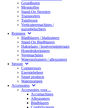
Grondboren
Meststoffen
Stand-On Strooiers
Transporters
Tuinfrezen
Verticuteermachines /
gazonbeluchters
Reinigen
Bladblazers / bladzuigers
Stand-On Bladblazers
Hakselaars / houtversnipperaars
Hogedrukreinigers
Veegmachines
Waterstofzuigers / alleszuigers
Stroom
Compressors
Energiebeheer
Smart products
Waterpompen
Accessoires
Accessoires voor…
Accumachines
Alleszuigers
Bladblazers
CombiSysteem