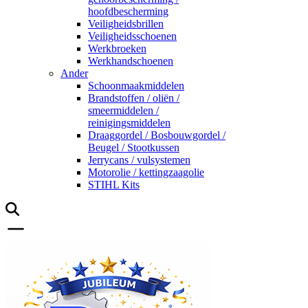
hoofdbescherming
Veiligheidsbrillen
Veiligheidsschoenen
Werkbroeken
Werkhandschoenen
Ander
Schoonmaakmiddelen
Brandstoffen / oliën /
smeermiddelen /
reinigingsmiddelen
Draaggordel / Bosbouwgordel /
Beugel / Stootkussen
Jerrycans / vulsystemen
Motorolie / kettingzaagolie
STIHL Kits