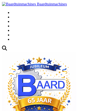
Baardtuinmachines
Fabrieksweg 3, 1271 AK Huizen
035-5235000
Gebruikte
Over Ons
Afspraak
Blog
Contact