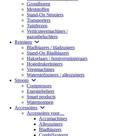
Grondboren
Meststoffen
Stand-On Strooiers
Transporters
Tuinfrezen
Verticuteermachines /
gazonbeluchters
Reinigen
Bladblazers / bladzuigers
Stand-On Bladblazers
Hakselaars / houtversnipperaars
Hogedrukreinigers
Veegmachines
Waterstofzuigers / alleszuigers
Stroom
Compressors
Energiebeheer
Smart products
Waterpompen
Accessoires
Accessoires voor…
Accumachines
Alleszuigers
Bladblazers
CombiSysteem