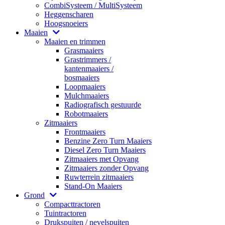
CombiSysteem / MultiSysteem
Heggenscharen
Hoogsnoeiers
Maaien
Maaien en trimmen
Grasmaaiers
Grastrimmers /
kantenmaaiers /
bosmaaiers
Loopmaaiers
Mulchmaaiers
Radiografisch gestuurde
Robotmaaiers
Zitmaaiers
Frontmaaiers
Benzine Zero Turn Maaiers
Diesel Zero Turn Maaiers
Zitmaaiers met Opvang
Zitmaaiers zonder Opvang
Ruwterrein zitmaaiers
Stand-On Maaiers
Grond
Compacttractoren
Tuintractoren
Drukspuiten / nevelspuiten