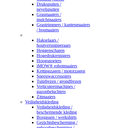
Drukspuiten /
nevelspuiten
Grasmaaiers /
mulchmaaiers
Grastrimmers / kantenmaaiers
/ bosmaaiers
_
Hakselaars /
houtversnipperaars
Heggenscharen
Hogedrukreinigers
Hoogsnoeiers
iMOW® robotmaaiers
Kettingzagen / motorzagen
Sneeuwaccessoires
Tuinfrezen / grondfrezen
Verticuteermachines /
gazonbeluchters
Zitmaaiers
Veiligheidskleding
Veiligheidskleding /
beschermende kleding
Bosjassen / werkshirts
Gezichtsbescherming /
gehoorbescherming /