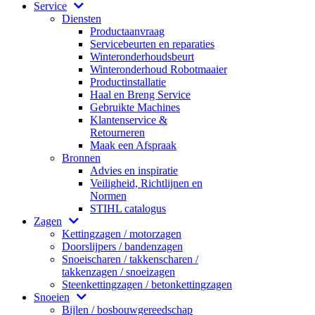
Service
Diensten
Productaanvraag
Servicebeurten en reparaties
Winteronderhoudsbeurt
Winteronderhoud Robotmaaier
Productinstallatie
Haal en Breng Service
Gebruikte Machines
Klantenservice &
Retourneren
Maak een Afspraak
Bronnen
Advies en inspiratie
Veiligheid, Richtlijnen en
Normen
STIHL catalogus
Zagen
Kettingzagen / motorzagen
Doorslijpers / bandenzagen
Snoeischaren / takkenscharen /
takkenzagen / snoeizagen
Steenkettingzagen / betonkettingzagen
Snoeien
Bijlen / bosbouwgereedschap