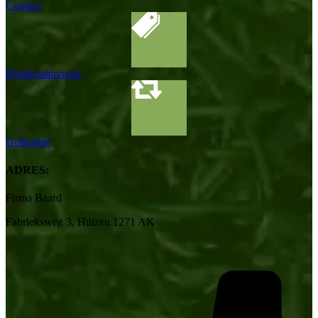
Contact
Productaanvraag
Gebruikte
ADRES:
Firma Baard
Fabrieksweg 3, Huizen 1271 AK