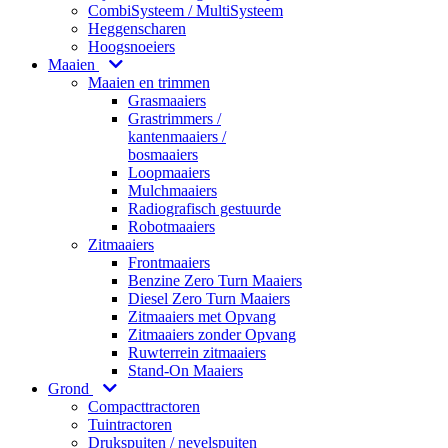
CombiSysteem / MultiSysteem
Heggenscharen
Hoogsnoeiers
Maaien
Maaien en trimmen
Grasmaaiers
Grastrimmers /
kantenmaaiers /
bosmaaiers
Loopmaaiers
Mulchmaaiers
Radiografisch gestuurde
Robotmaaiers
Zitmaaiers
Frontmaaiers
Benzine Zero Turn Maaiers
Diesel Zero Turn Maaiers
Zitmaaiers met Opvang
Zitmaaiers zonder Opvang
Ruwterrein zitmaaiers
Stand-On Maaiers
Grond
Compacttractoren
Tuintractoren
Drukspuiten / nevelspuiten