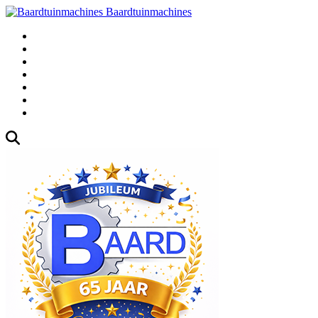
Baardtuinmachines
Fabrieksweg
3, 1271 AK Huizen
035
-5235000
Gebruikte
Over
Ons
Afspraak
Blog
Contact