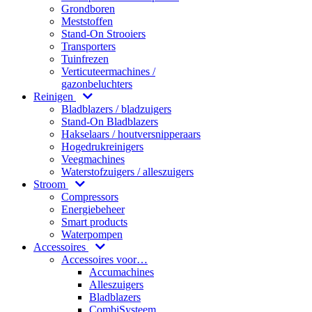
Grondboren
Meststoffen
Stand-On Strooiers
Transporters
Tuinfrezen
Verticuteermachines /
gazonbeluchters
Reinigen
Bladblazers / bladzuigers
Stand-On Bladblazers
Hakselaars / houtversnipperaars
Hogedrukreinigers
Veegmachines
Waterstofzuigers / alleszuigers
Stroom
Compressors
Energiebeheer
Smart products
Waterpompen
Accessoires
Accessoires voor…
Accumachines
Alleszuigers
Bladblazers
CombiSysteem