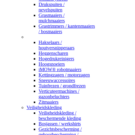
Drukspuiten /
nevelspuiten
Grasmaaiers /
mulchmaaiers
Grastrimmers / kantenmaaiers
/ bosmaaiers
_
Hakselaars /
houtversnipperaars
Heggenscharen
Hogedrukreinigers
Hoogsnoeiers
iMOW® robotmaaiers
Kettingzagen / motorzagen
Sneeuwaccessoires
Tuinfrezen / grondfrezen
Verticuteermachines /
gazonbeluchters
Zitmaaiers
Veiligheidskleding
Veiligheidskleding /
beschermende kleding
Bosjassen / werkshirts
Gezichtsbescherming /
gehoorbescherming /