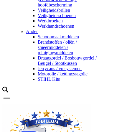
hoofdbescherming
Veiligheidsbrillen
Veiligheidsschoenen
Werkbroeken
Werkhandschoenen
Ander
Schoonmaakmiddelen
Brandstoffen / oliën /
smeermiddelen /
reinigingsmiddelen
Draaggordel / Bosbouwgordel /
Beugel / Stootkussen
Jerrycans / vulsystemen
Motorolie / kettingzaagolie
STIHL Kits