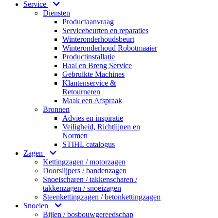
Service
Diensten
Productaanvraag
Servicebeurten en reparaties
Winteronderhoudsbeurt
Winteronderhoud Robotmaaier
Productinstallatie
Haal en Breng Service
Gebruikte Machines
Klantenservice &
Retourneren
Maak een Afspraak
Bronnen
Advies en inspiratie
Veiligheid, Richtlijnen en
Normen
STIHL catalogus
Zagen
Kettingzagen / motorzagen
Doorslijpers / bandenzagen
Snoeischaren / takkenscharen /
takkenzagen / snoeizagen
Steenkettingzagen / betonkettingzagen
Snoeien
Bijlen / bosbouwgereedschap